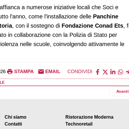
affianca a numerose iniziative locali che Soci e
tto l’anno, come l’installazione delle
Panchine
toria
, con il sostegno di
Fondazione Conad Ets
, 
to in collaborazione con la Polizia di Stato per
violenza nelle scuole, coinvolgendo attivamente le
026
STAMPA
EMAIL
CONDIVIDI
ALE
 Costa d’Avorio il programma per rendere il reddito dignitoso una r
Artico
Avanti
Chi siamo
Ristorazione Moderna
Contatti
Technoretail