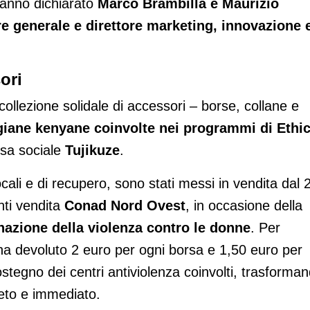
, hanno dichiarato
Marco Brambilla e Maurizio
re generale e direttore marketing, innovazione 
ori
ollezione solidale di accessori – borse, collane e
igiane kenyane coinvolte nei programmi di Ethic
esa sociale
Tujikuze
.
ocali e di recupero, sono stati messi in vendita dal 
nti vendita
Conad Nord Ovest
, in occasione della
inazione della violenza contro le donne
. Per
a devoluto 2 euro per ogni borsa e 1,50 euro per
stegno dei centri antiviolenza coinvolti, trasforma
reto e immediato.