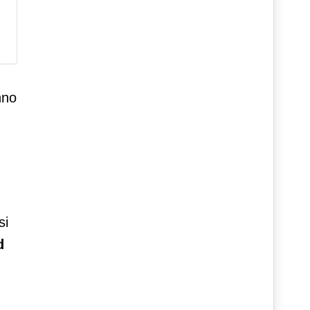
nno
si
d