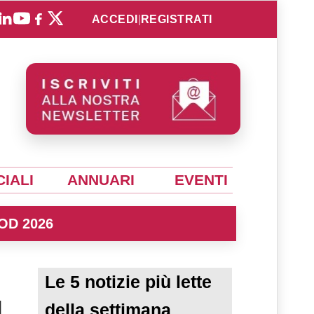
ACCEDI
|
REGISTRATI
IALI
ANNUARI
EVENTI
OD 2026
Le 5 notizie più lette
l
della settimana