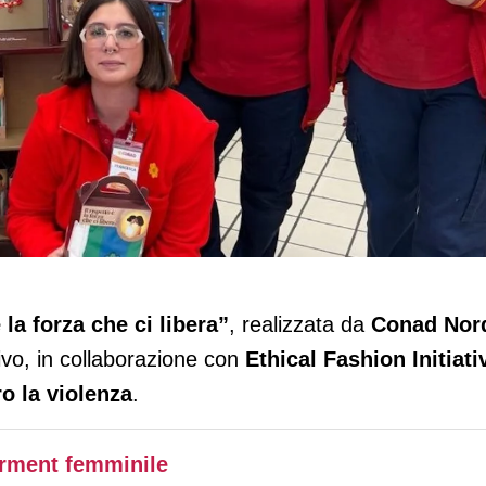
re 30.000 euro ai centri antiviolenza de
è la forza che ci libera”
, realizzata da
Conad Nor
ivo, in collaborazione con
Ethical Fashion Initiati
o la violenza
.
rment femminile