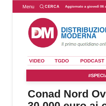
Menu
CERCA
Aggiornato a
giovedì 06 
VIDEO
TGDO
PODCAST
#SPECI
Conad Nord Ove
30.000 euro ai c