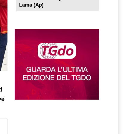
Lama (Ap)
l
d
ve