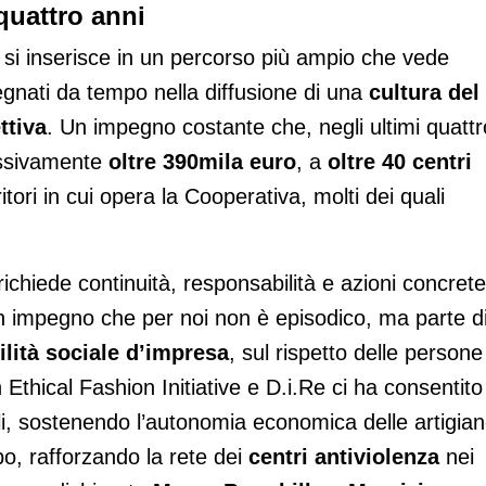
quattro anni
si inserisce in un percorso più ampio che vede
egnati da tempo nella diffusione di una
cultura del
ttiva
. Un impegno costante che, negli ultimi quattr
essivamente
oltre 390mila euro
,
a
oltre 40 centri
ritori in cui opera la Cooperativa, molti dei quali
ichiede continuità, responsabilità e azioni concrete
un impegno che per noi non è episodico, ma parte d
lità sociale d’impresa
, sul rispetto delle persone
Ethical Fashion Initiative e D.i.Re ci ha consentito
lli, sostenendo l’autonomia economica delle artigia
po, rafforzando la rete dei
centri antiviolenza
nei