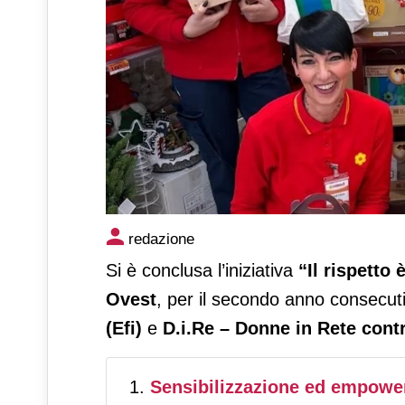
Conad Nord Ovest devolve olt
redazione
territorio
Si è conclusa l’iniziativa
“Il rispetto 
Ovest
, per il secondo anno consecut
(Efi)
e
D.i.Re – Donne in Rete contr
Sensibilizzazione ed empowe