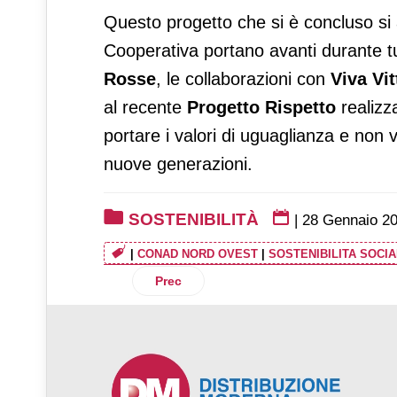
Questo progetto che si è concluso si 
Cooperativa portano avanti durante tu
Rosse
, le collaborazioni con
Viva Vit
al recente
Progetto Rispetto
realizza
portare i valori di uguaglianza e non 
nuove generazioni.
SOSTENIBILITÀ
|
28 Gennaio 2
|
CONAD NORD OVEST
|
SOSTENIBILITA SOCI
Articolo precedente: Fairtrade: al via in
Prec