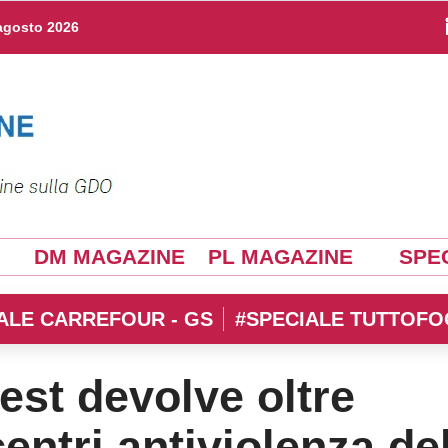
agosto 2026
DM MAGAZINE
PL MAGAZINE
SPEC
ALE CARREFOUR - GS
#SPECIALE TUTTOFO
st devolve oltre
entri antiviolenza de