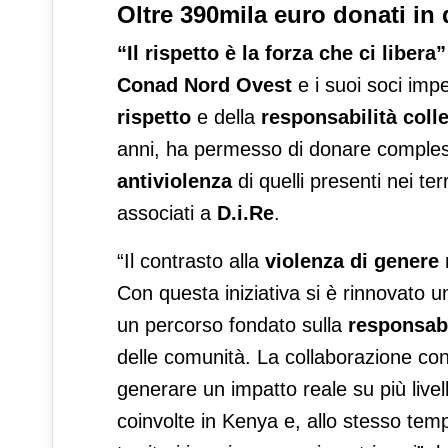
Oltre 390mila euro donati in 
“Il rispetto è la forza che ci libera”
Conad Nord Ovest
e i suoi soci imp
rispetto
e della
responsabilità colle
anni, ha permesso di donare compl
antiviolenza
di quelli presenti nei ter
associati a
D.i.Re
.
“Il contrasto alla
violenza di genere
r
Con questa iniziativa si è rinnovato 
un percorso fondato sulla
responsabi
delle comunità. La collaborazione con 
generare un impatto reale su più live
coinvolte in Kenya e, allo stesso tem