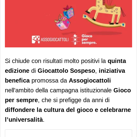
Assogiocattoli: con “Giocattolo
Si chiude con risultati molto positivi la
quinta
sospeso” 2025 donati 54mila
edizione
di
Giocattolo Sospeso
,
iniziativa
giocattoli
benefica
promossa da
Assogiocattoli
nell’ambito della campagna istituzionale
Gioco
per sempre
, che si prefigge da anni di
diffondere la cultura del gioco e celebrarne
l’universalità
.