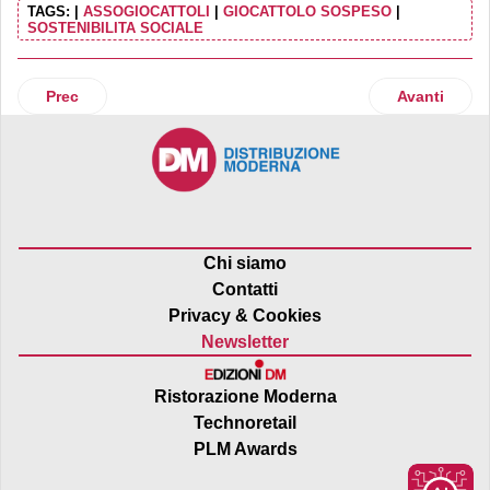
TAGS:
|
ASSOGIOCATTOLI
|
GIOCATTOLO SOSPESO
|
SOSTENIBILITA SOCIALE
Articolo precedente: Acqua Sant’Anna e Fondazione Ricerca
Articolo suc
Prec
Avanti
Chi siamo
Contatti
Privacy & Cookies
Newsletter
Ristorazione Moderna
Technoretail
PLM Awards