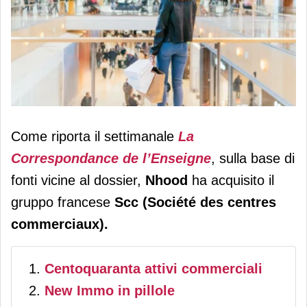
Nhood acquisisce Société des
Come riporta il settimanale
La
centres commerciaux: colpo grosso
Correspondance de l’Enseigne
, sulla base di
nel retail real estate
fonti vicine al dossier,
Nhood
ha acquisito il
gruppo francese
Scc (Société des centres
commerciaux).
Centoquaranta attivi commerciali
New Immo in pillole