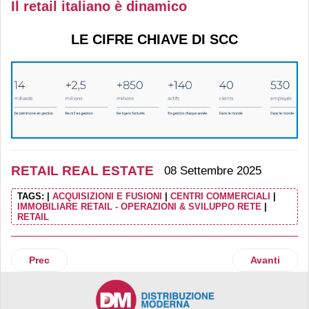
Il retail italiano è dinamico
LE CIFRE CHIAVE DI SCC
RETAIL REAL ESTATE
08 Settembre 2025
TAGS:
|
ACQUISIZIONI E FUSIONI
|
CENTRI COMMERCIALI
|
IMMOBILIARE RETAIL - OPERAZIONI & SVILUPPO RETE
|
RETAIL
Articolo precedente: Nhood e Supernova Group: partnership
Articolo suc
Prec
Avanti