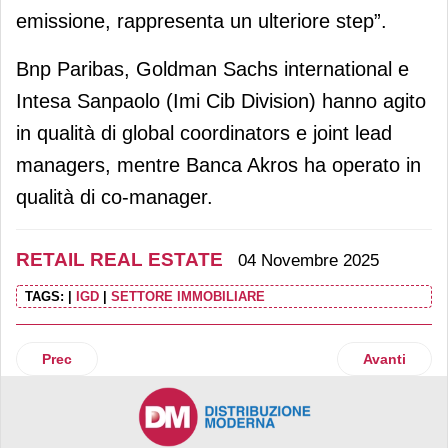
emissione, rappresenta un ulteriore step”.
Bnp Paribas, Goldman Sachs international e
Intesa Sanpaolo (Imi Cib Division) hanno agito
in qualità di global coordinators e joint lead
managers, mentre Banca Akros ha operato in
qualità di co-manager.
RETAIL REAL ESTATE
04 Novembre 2025
TAGS:
|
IGD
|
SETTORE IMMOBILIARE
Articolo precedente: Promos e Pillarstone rigenerano due c
Articolo suc
Prec
Avanti