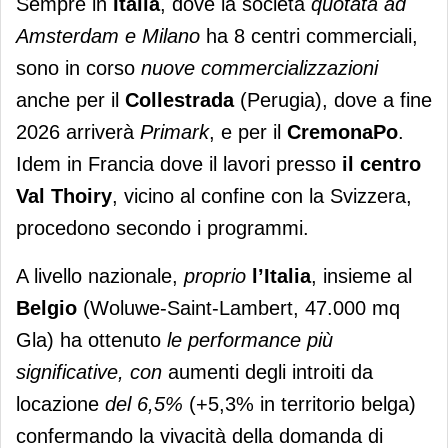
Sempre in
Italia
, dove la società
quotata ad
Amsterdam e Milano
ha 8 centri commerciali,
sono in corso
nuove commercializzazioni
anche per il
Collestrada
(Perugia), dove a fine
2026 arriverà
Primark
, e per il
CremonaPo
.
Idem in Francia dove il lavori presso
il centro
Val Thoiry
, vicino al confine con la Svizzera,
procedono secondo i programmi.
A livello nazionale,
proprio
l’Italia
, insieme al
Belgio
(Woluwe-Saint-Lambert, 47.000 mq
Gla) ha ottenuto
le performance più
significative, con
aumenti degli introiti da
locazione
del 6,5%
(+5,3% in territorio belga)
confermando la vivacità della domanda di