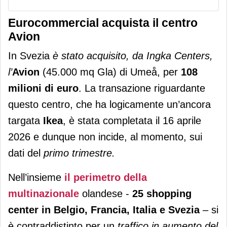
Eurocommercial acquista il centro
Avion
In Svezia
è stato acquisito, da Ingka Centers,
l’
Avion
(45.000 mq Gla) di Umeå, per
108
milioni di euro
. La transazione riguardante
questo centro, che ha logicamente un’ancora
targata
Ikea
, è stata completata il 16 aprile
2026 e dunque non incide, al momento, sui
dati del
primo trimestre.
Nell’insieme
il perimetro della
multinazionale
olandese -
25 shopping
center in Belgio, Francia, Italia e Svezia
– si
è contraddistinto per un
traffico in aumento del