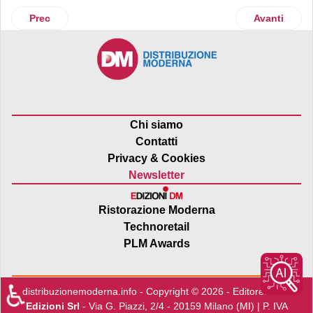
Articolo precedente: CityLife Shopping: incarico triennale 
Articolo suc
Prec
Avanti
Chi siamo
Contatti
Privacy & Cookies
Newsletter
Ristorazione Moderna
Technoretail
PLM Awards
♿
distribuzionemoderna.info - Copyright © 2026 - Editore:
Edra
Edizioni Srl
- Via G. Piazzi, 2/4 - 20159 Milano (MI) | P. IVA