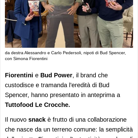
da destra Alessandro e Carlo Pedersoli, nipoti di Bud Spencer,
con Simona Fiorentini
Fiorentini amplia la gamma di snack
Fiorentini
e
Bud Power
, il brand che
con Le Corcche realizzate in
custodisce e tramanda l’eredità di Bud
collaborazione con Bud Power
Spencer, hanno presentato in anteprima a
Tuttofood
Le Crocche.
Il nuovo
snack
è frutto di una collaborazione
che nasce da un terreno comune: la semplicità