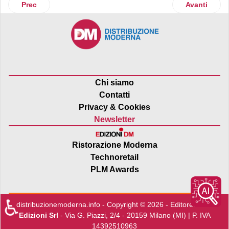
Articolo precedente: Zerbinati risponde ai trend di consum
Articolo suc
Prec
Avanti
Chi siamo
Contatti
Privacy & Cookies
Newsletter
Ristorazione Moderna
Technoretail
PLM Awards
♿
distribuzionemoderna.info - Copyright © 2026 - Editore:
Edra
Edizioni Srl
- Via G. Piazzi, 2/4 - 20159 Milano (MI) | P. IVA
14392510963