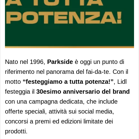
Parkside di Lidl compie 30 anni e
Nato nel 1996,
Parkside
è oggi un punto di
festeggia con una campagna a 360
riferimento nel panorama del fai-da-te. Con il
gradi
motto
“festeggiamo a tutta potenza!”
, Lidl
festeggia il
30esimo anniversario del brand
con una campagna dedicata, che include
offerte speciali, attività sui social media,
concorsi a premi ed edizioni limitate dei
prodotti.