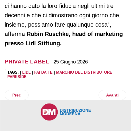
ci hanno dato la loro fiducia negli ultimi tre
decenni e che ci dimostrano ogni giorno che,
insieme, possiamo fare qualunque cosa”,
afferma
Robin Ruschke, head of marketing
presso
Lidl Stiftung.
PRIVATE LABEL
25 Giugno 2026
TAGS:
|
LIDL
|
FAI DA TE
|
MARCHIO DEL DISTRIBUTORE
|
PARKSIDE
Articolo precedente: Despar on air con uno spot radio ded
Articolo suc
Prec
Avanti