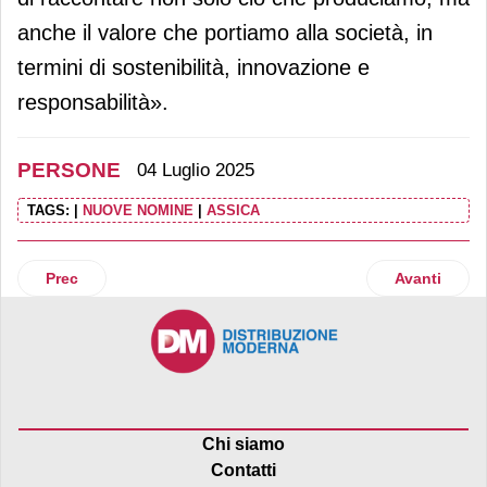
anche il valore che portiamo alla società, in
termini di sostenibilità, innovazione e
responsabilità».
PERSONE
04 Luglio 2025
TAGS:
|
NUOVE NOMINE
|
ASSICA
Articolo precedente: Laviosa nomina Luca Shel Bertazza dir
Articolo suc
Prec
Avanti
Chi siamo
Contatti