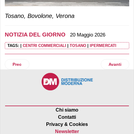
Tosano, Bovolone, Verona
NOTIZIA DEL GIORNO
20 Maggio 2026
TAGS:
|
CENTRI COMMERCIALI
|
TOSANO
|
IPERMERCATI
Articolo precedente: Sapore di mare (Dimar) passa in maggi
Articolo suc
Prec
Avanti
Chi siamo
Contatti
Privacy & Cookies
Newsletter