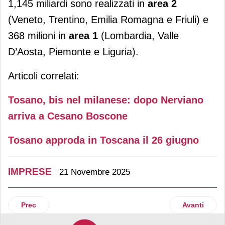
1,145 miliardi sono realizzati in
area 2
(Veneto, Trentino, Emilia Romagna e Friuli) e
368 milioni in
area 1
(Lombardia, Valle
D’Aosta, Piemonte e Liguria).
Articoli correlati:
Tosano, bis nel milanese: dopo Nerviano
arriva a Cesano Boscone
Tosano approda in Toscana il 26 giugno
IMPRESE
21 Novembre 2025
Articolo precedente: Altromercato chiude l’esercizio 2024-20
Articolo suc
Prec
Avanti