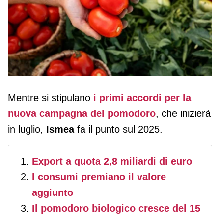
Pomodoro, l’Italia si conferma regina
Mentre si stipulano
i primi accordi per la
di export: +2% per i consumi interni
nuova campagna del pomodoro
, che inizierà
in luglio,
Ismea
fa il punto sul 2025.
Export a quota 2,8 miliardi di euro
I consumi premiano il valore
aggiunto
Il pomodoro biologico cresce del 15