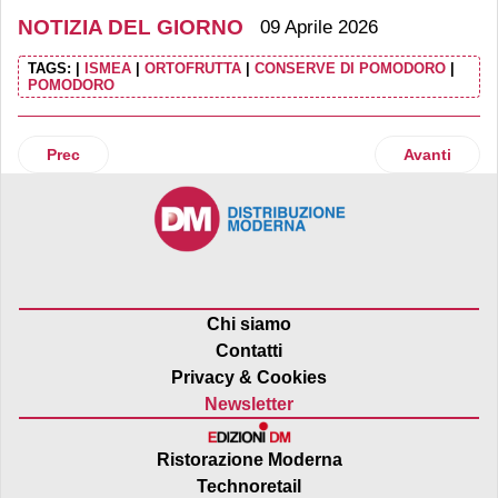
NOTIZIA DEL GIORNO
09 Aprile 2026
TAGS:
|
ISMEA
|
ORTOFRUTTA
|
CONSERVE DI POMODORO
|
POMODORO
Articolo precedente: Unilever, dopo l’operazione con McCorm
Articolo suc
Prec
Avanti
Chi siamo
Contatti
Privacy & Cookies
Newsletter
Ristorazione Moderna
Technoretail