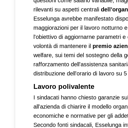
questioni come salario variabile, mag
rilevanti su aspetti centrali
dell'organ
Esselunga avrebbe manifestato disponi
maggiorazioni per il lavoro notturno e 
l'obiettivo di aggiornarne parametri e
volontà di mantenere il
premio azien
welfare, sui temi del sostegno della gen
rafforzamento dell'assistenza sanitaria
distribuzione dell'orario di lavoro su 5 
Lavoro polivalente
I sindacati hanno chiesto garanzie su
all'azienda di chiarire il modello orga
economiche e normative per gli addett
Secondo fonti sindacali, Esselunga i