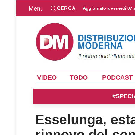
Menu
CERCA
Aggiornato a
venerdì 07 
VIDEO
TGDO
PODCAST
#SPECI
Esselunga, esta
rinnovo del con