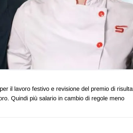
l rinnovo del contratto integrativo
r il lavoro festivo e revisione del premio di risulta
avoro. Quindi più salario in cambio di regole meno