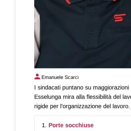
Esselunga, estate calda per i
Emanuele Scarci
aziendale
I sindacati puntano su maggiorazioni pe
Esselunga mira alla flessibilità del l
rigide per l’organizzazione del lavoro.
Porte socchiuse