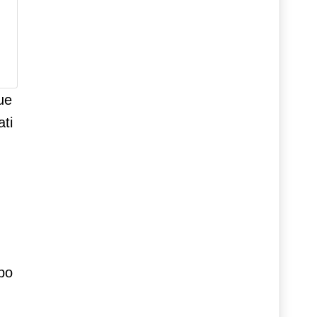
due
ati
opo