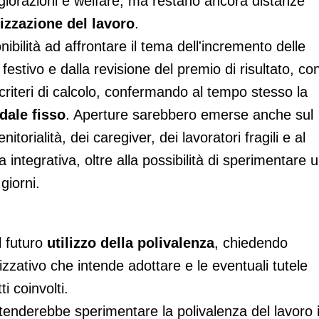
giorazioni e welfare, ma restano ancora distanze
izzazione del lavoro
.
bilità ad affrontare il tema dell'incremento delle
festivo e dalla revisione del premio di risultato, co
 criteri di calcolo, confermando al tempo stesso la
dale fisso
. Aperture sarebbero emerse anche sul
itorialità, dei caregiver, dei lavoratori fragili e al
 integrativa, oltre alla possibilità di sperimentare 
giorni.
l futuro
utilizzo della polivalenza
, chiedendo
nizzativo che intende adottare e le eventuali tutele
i coinvolti.
ntenderebbe sperimentare la polivalenza del lavoro