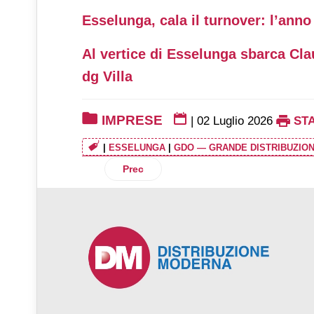
Esselunga, cala il turnover: l’anno
Al vertice di Esselunga sbarca Clau
dg Villa
IMPRESE
|
02 Luglio 2026
ST
|
ESSELUNGA
|
GDO — GRANDE DISTRIBUZIO
Articolo precedente: Despar Nord: 30 mi
Prec
♿