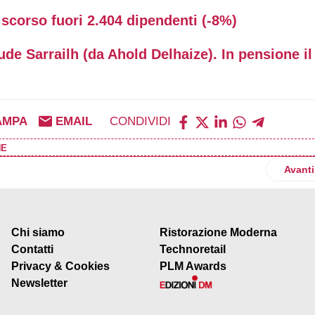
 scorso fuori 2.404 dipendenti (-8%)
de Sarrailh (da Ahold Delhaize). In pensione il
AMPA
EMAIL
CONDIVIDI
NE
lioni da Intesa Sanpaolo per assunzioni, sviluppo e crescita soste
Articol
Avanti
Chi siamo
Ristorazione Moderna
Contatti
Technoretail
Privacy & Cookies
PLM Awards
Newsletter