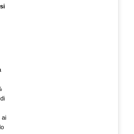
si
a
%
di
 ai
lo