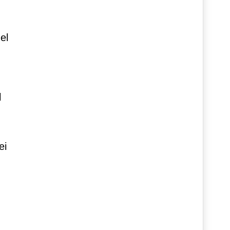
el
l
ei