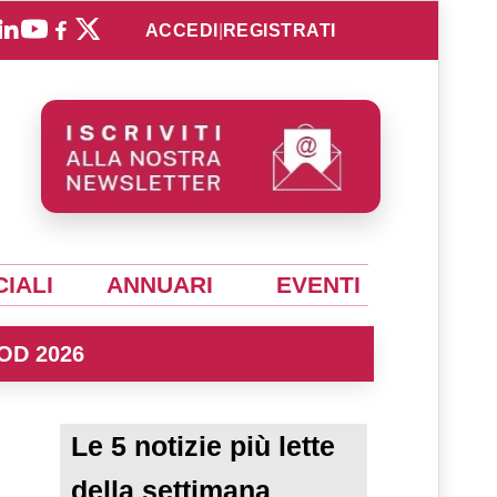
ACCEDI
|
REGISTRATI
IALI
ANNUARI
EVENTI
OD 2026
Le 5 notizie più lette
della settimana