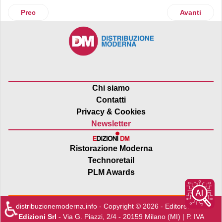
Articolo precedente: Milano: nel 2027 torna l'Odeon e Rinas
Articolo suc
Prec
Avanti
Chi siamo
Contatti
Privacy & Cookies
Newsletter
Ristorazione Moderna
Technoretail
PLM Awards
♿
distribuzionemoderna.info - Copyright © 2026 - Editore:
Edra
Edizioni Srl
- Via G. Piazzi, 2/4 - 20159 Milano (MI) | P. IVA