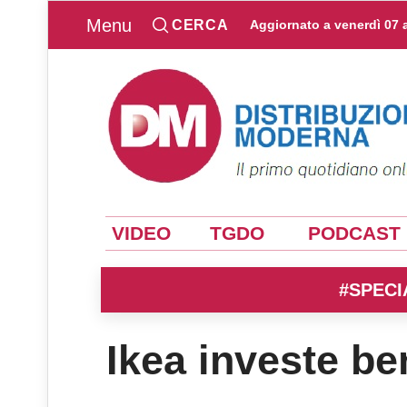
Menu
CERCA
Aggiornato a
venerdì 07 
VIDEO
TGDO
PODCAST
#SPECI
Ikea investe ben