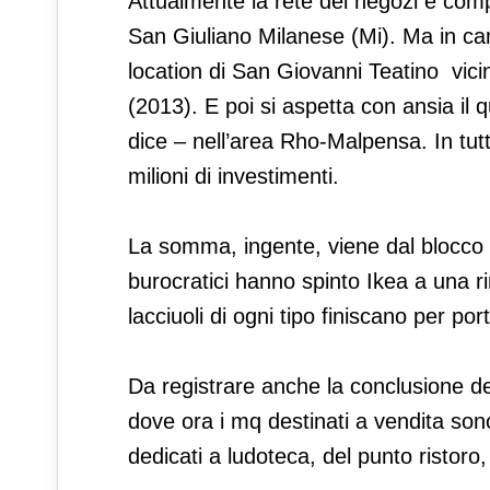
Attualmente la rete dei negozi è comp
San Giuliano Milanese (Mi). Ma in canti
location di San Giovanni Teatino vicin
(2013). E poi si aspetta con ansia i
dice – nell’area Rho-Malpensa. In tu
milioni di investimenti.
La somma, ingente, viene dal blocco de
burocratici hanno spinto Ikea a una r
lacciuoli di ogni tipo finiscano per po
Da registrare anche la conclusione de
dove ora i mq destinati a vendita sono
dedicati a ludoteca, del punto ristoro