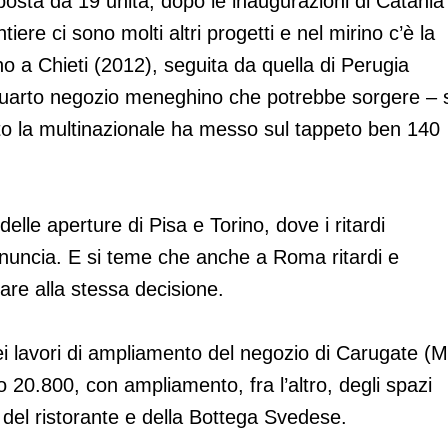
osta da 19 unità, dopo le inaugurazioni di Catania
ere ci sono molti altri progetti e nel mirino c’è la
o a Chieti (2012), seguita da quella di Perugia
l quarto negozio meneghino che potrebbe sorgere – 
tto la multinazionale ha messo sul tappeto ben 140
lle aperture di Pisa e Torino, dove i ritardi
inuncia. E si teme che anche a Roma ritardi e
rtare alla stessa decisione.
i lavori di ampliamento del negozio di Carugate (M
 20.800, con ampliamento, fra l’altro, degli spazi
, del ristorante e della Bottega Svedese.