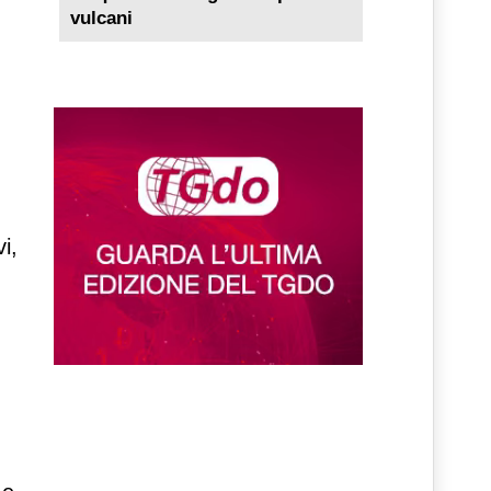
vulcani
i,