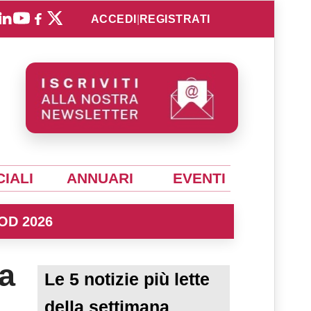
ACCEDI
|
REGISTRATI
IALI
ANNUARI
EVENTI
OD 2026
ia
Le 5 notizie più lette
della settimana