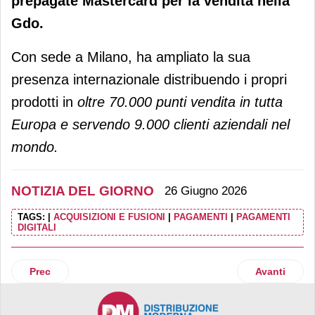
prepagate Mastercard per la vendita nella
Gdo.
Con sede a Milano, ha ampliato la sua
presenza internazionale distribuendo i propri
prodotti in
oltre 70.000 punti vendita in tutta
Europa e servendo 9.000 clienti aziendali nel
mondo.
NOTIZIA DEL GIORNO
26 Giugno 2026
TAGS:
|
ACQUISIZIONI E FUSIONI
|
PAGAMENTI
|
PAGAMENTI
DIGITALI
Articolo precedente: Coop Reno: 7 supermercati a fotovolt
Articolo succ
Prec
Avanti