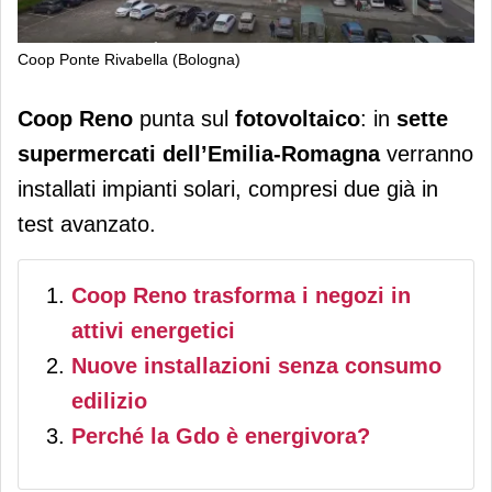
Coop Ponte Rivabella (Bologna)
Coop Reno: 7 supermercati a
Coop Reno
punta sul
fotovoltaico
: in
sette
fotovoltaico in Emilia-Romagna
supermercati dell’Emilia-Romagna
verranno
installati impianti solari, compresi due già in
test avanzato.
Coop Reno trasforma i negozi in
attivi energetici
Nuove installazioni senza consumo
edilizio
Perché la Gdo è energivora?