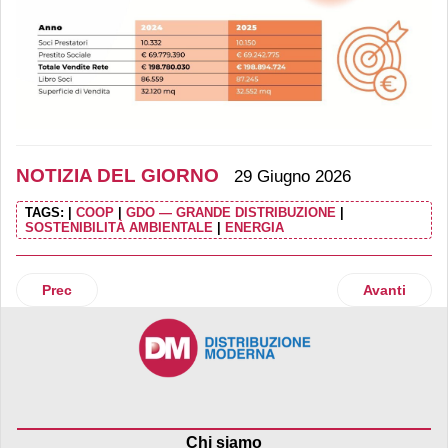
NOTIZIA DEL GIORNO
29 Giugno 2026
TAGS:
|
COOP
|
GDO — GRANDE DISTRIBUZIONE
|
SOSTENIBILITÀ AMBIENTALE
|
ENERGIA
Articolo precedente: Supernova fa poker in Italia con i cent
Articolo suc
Prec
Avanti
Chi siamo