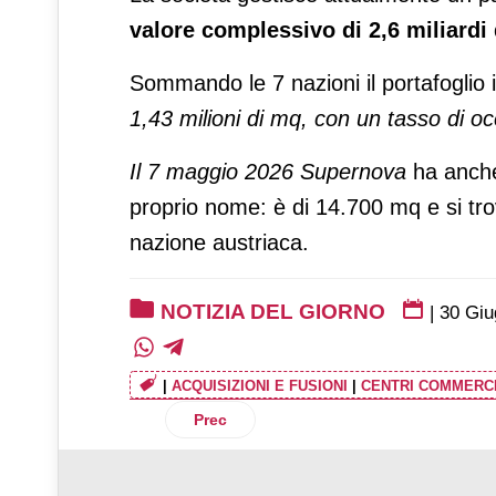
valore complessivo di 2,6 miliardi 
Sommando le 7 nazioni il portafoglio
1,43 milioni di mq, con un tasso di o
Il 7 maggio 2026 Supernova
ha anche
proprio nome: è di 14.700 mq e si tr
nazione austriaca.
NOTIZIA DEL GIORNO
|
30 Giu
|
ACQUISIZIONI E FUSIONI
|
CENTRI COMMERCI
Articolo precedente: Irca, ingredienti da
Prec