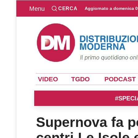
Menu
CERCA
Aggiornato a
domenica 0
VIDEO
TGDO
PODCAST
#SPECI
Supernova fa po
centri Le Isole