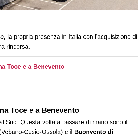
con i centri Le Isole e Buonvento
no
, la propria presenza in Italia con l’acquisizione di
a rincorsa.
na Toce e a Benevento
na Toce e a Benevento
al Sud. Questa volta a passare di mano sono il
(Vebano-Cusio-Ossola) e il
Buonvento di