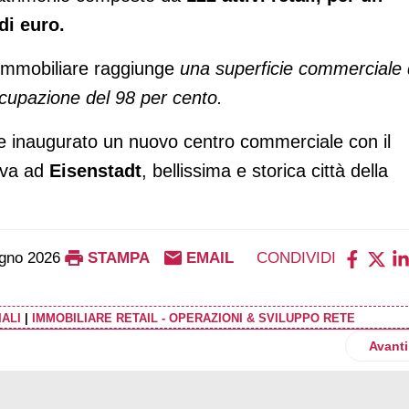
di euro.
 immobiliare raggiunge
una superficie commerciale 
ccupazione del 98 per cento.
 inaugurato un nuovo centro commerciale con il
ova ad
Eisenstadt
, bellissima e storica città della
gno 2026
STAMPA
EMAIL
CONDIVIDI
ALI
|
IMMOBILIARE RETAIL - OPERAZIONI & SVILUPPO RETE
 1,5 miliardi di euro, passa a Cvc Capital Partners
Artico
Avanti