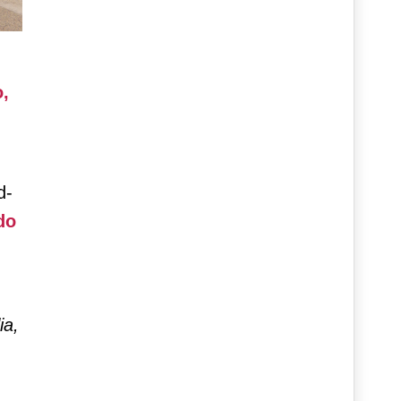
o,
d-
do
ia,