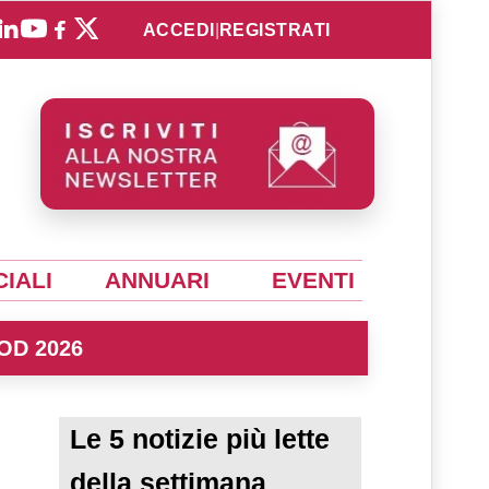
ACCEDI
|
REGISTRATI
IALI
ANNUARI
EVENTI
OD 2026
Le 5 notizie più lette
della settimana