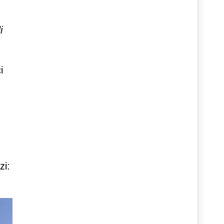
i
i
zi: