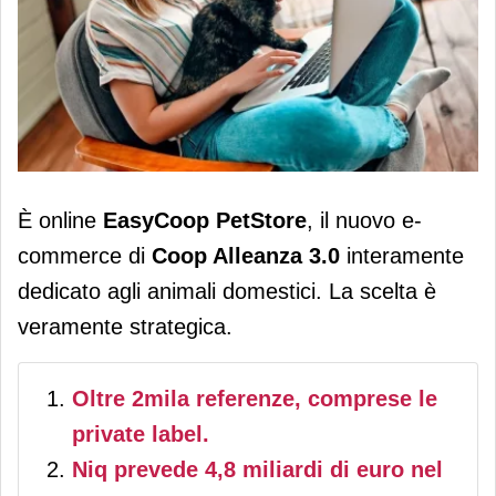
Coop Alleanza 3.0 lancia EasyCoop
È online
EasyCoop PetStore
, il nuovo e-
Petstore in tutti i territori presidiati
commerce di
Coop Alleanza 3.0
interamente
dedicato agli animali domestici. La scelta è
veramente strategica.
Oltre 2mila referenze, comprese le
private label.
Niq prevede 4,8 miliardi di euro nel