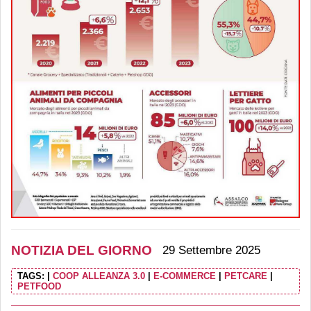
NOTIZIA DEL GIORNO
29 Settembre 2025
TAGS:
|
COOP ALLEANZA 3.0
|
E-COMMERCE
|
PETCARE
|
PETFOOD