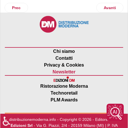
Articolo precedente: Chiquita avvia la prima coltura di banan
Articolo succ
Prec
Avanti
Chi siamo
Contatti
Privacy & Cookies
Newsletter
Ristorazione Moderna
Technoretail
PLM Awards
♿
distribuzionemoderna.info - Copyright © 2026 - Editore:
Edra
Edizioni Srl
- Via G. Piazzi, 2/4 - 20159 Milano (MI) | P. IVA