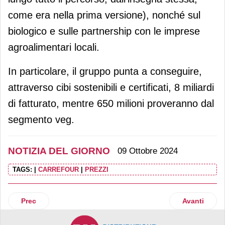
come era nella prima versione), nonché sul
biologico e sulle partnership con le imprese
agroalimentari locali.
In particolare, il gruppo punta a conseguire,
attraverso cibi sostenibili e certificati, 8 miliardi
di fatturato, mentre 650 milioni proveranno dal
segmento veg.
NOTIZIA DEL GIORNO
09 Ottobre 2024
TAGS:
|
CARREFOUR
|
PREZZI
Articolo precedente: Primark a tutto spiano... da Manhatta
Articolo suc
Prec
Avanti