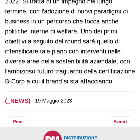
2022. Si tratta di un impegno nel lungo
termine, con l’adozione di nuovi paradigmi di
business in un percorso che tocca anche
politiche interne di welfare. Uno dei primi
obiettivi a seguito del round sarà quello di
intensificare tale piano con interventi nelle
diverse aree della sostenibilità aziendale, con
l’ambizioso futuro traguardo della certificazione
B-Corp a cui il brand si sta affacciando.
(_NEWS)
19 Maggio 2023
Articolo precedente: Italian Green Bakery presenta i nuovi 
Articolo suc
Prec
Avanti