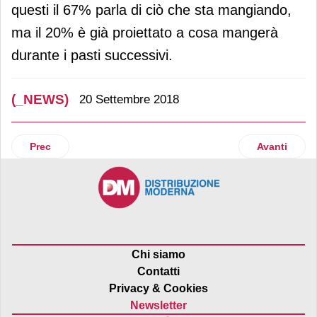
questi il 67% parla di ciò che sta mangiando,
ma il 20% è già proiettato a cosa mangerà
durante i pasti successivi.
(_NEWS)
20 Settembre 2018
Articolo precedente: Gruppo Gabrielli sostiene iniziative per
Articolo suc
Prec
Avanti
Chi siamo
Contatti
Privacy & Cookies
Newsletter