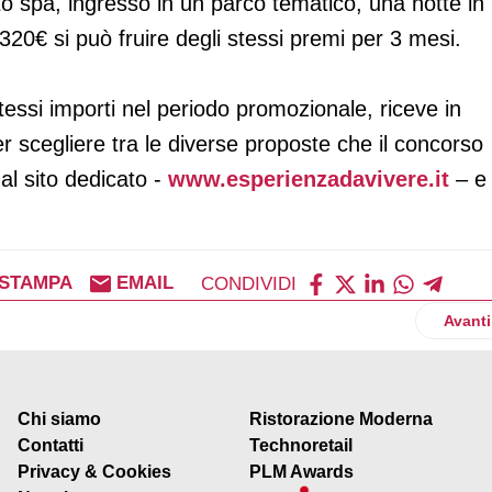
to spa, ingresso in un parco tematico, una notte in
0€ si può fruire degli stessi premi per 3 mesi.
stessi importi nel periodo promozionale, riceve in
r scegliere tra le diverse proposte che il concorso
al sito dedicato -
www.esperienzadavivere.it
– e
STAMPA
EMAIL
CONDIVIDI
 degli italiani ama parlare di cibo
Artico
Avanti
Chi siamo
Ristorazione Moderna
Contatti
Technoretail
Privacy & Cookies
PLM Awards