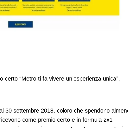
zione a premio certo
 certo “Metro ti fa vivere un’esperienza unica”,
 al 30 settembre 2018, coloro che spendono almen
a ricevono come premio certo e in formula 2x1