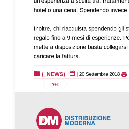
un’esperienza a scelta tra: trattamen
hotel o una cena. Spendendo invece 32
Inoltre, chi riacquista spendendo gli 
regalo fino a 9 mesi di esperienze. Pe
mette a disposizione basta collegarsi 
caricare la fattura.
(_NEWS)
|
20 Settembre 2018
Articolo precedente: Food debate: il 51%
Prec