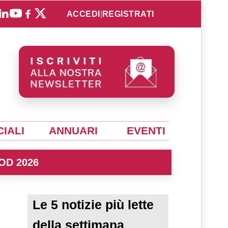
ACCEDI
|
REGISTRATI
IALI
ANNUARI
EVENTI
OD 2026
Le 5 notizie più lette
della settimana