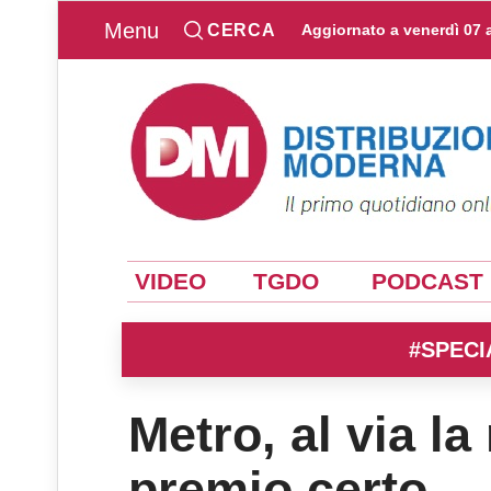
Menu
CERCA
Aggiornato a
venerdì 07 
VIDEO
TGDO
PODCAST
#SPECI
Metro, al via l
premio certo