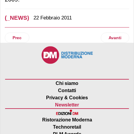
(_NEWS)
22 Febbraio 2011
Articolo precedente: Penny Market on air con tre nuovi sog
Articolo suc
Prec
Avanti
Chi siamo
Contatti
Privacy & Cookies
Newsletter
Ristorazione Moderna
Technoretail