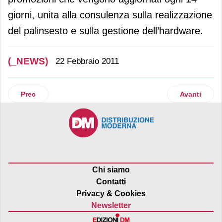
giorni, unita alla consulenza sulla realizzazione
del palinsesto e sulla gestione dell’hardware.
(_NEWS)
22 Febbraio 2011
Articolo precedente: Comparto Beauty in crescita nel 2010
Articolo succ
Prec
Avanti
Chi siamo
Contatti
Privacy & Cookies
Newsletter