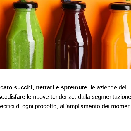
ccoli sorsi di natura in risposta al tren
cato succhi, nettari e spremute
, le aziende del
soddisfare le nuove tendenze: dalla segmentazion
pecifici di ogni prodotto, all’ampliamento dei momen