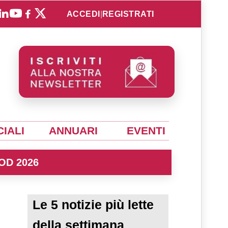
ACCEDI
|
REGISTRATI
IALI
ANNUARI
EVENTI
OD 2026
Le 5 notizie più lette
della settimana