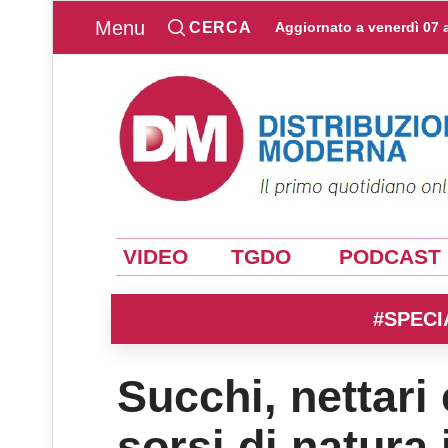
Menu
CERCA
Aggiornato a
venerdì 07 
VIDEO
TGDO
PODCAST
#SPECI
Succhi, nettari
sorsi di natura 