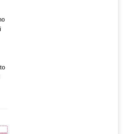
no
i
to
l