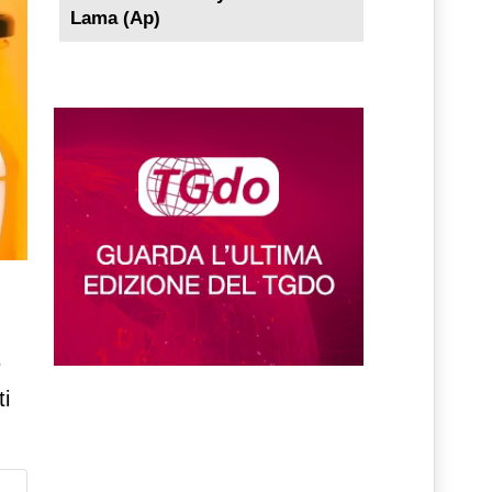
Lama (Ap)
d
e
ti