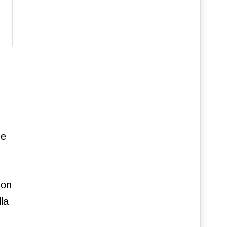
ne
con
la