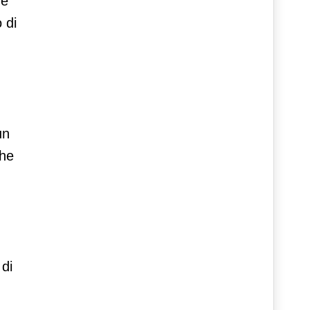
ne
 di
un
che
 di