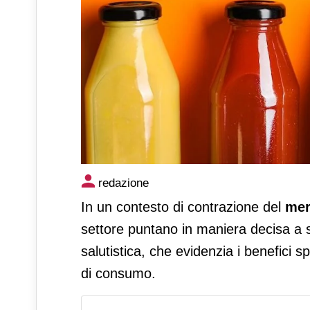
Succhi, nettari e spremute: pi
redazione
salutistico
In un contesto di contrazione del
mer
settore puntano in maniera decisa a 
salutistica, che evidenzia i benefici s
di consumo.