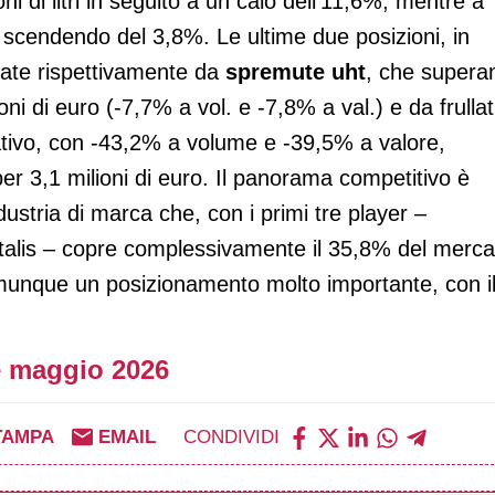
oni di litri in seguito a un calo dell’11,6%, mentre a
, scendendo del 3,8%. Le ultime due posizioni, in
pate rispettivamente da
spremute uht
, che supera
ilioni di euro (-7,7% a vol. e -7,8% a val.) e da frullat
icativo, con -43,2% a volume e -39,5% a valore,
i per 3,1 milioni di euro. Il panorama competitivo è
dustria di marca che, con i primi tre player –
talis – copre complessivamente il 35,8% del merca
munque un posizionamento molto importante, con i
 maggio 2026
TAMPA
EMAIL
CONDIVIDI