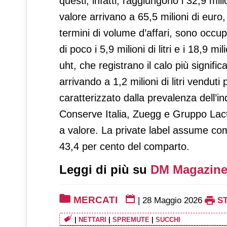
questi, infatti, raggiungono i 32,9 mili
valore arrivano a 65,5 milioni di euro
termini di volume d’affari, sono occu
di poco i 5,9 milioni di litri e i 18,9 m
uht, che registrano il calo più signif
arrivando a 1,2 milioni di litri vendut
caratterizzato dalla prevalenza dell’in
Conserve Italia, Zuegg e Gruppo Lac
a valore. La private label assume co
43,4 per cento del comparto.
Leggi di più su
DM Magazine
MERCATI
|
28 Maggio 2026
S
|
NETTARI
|
SPREMUTE
|
SUCCHI