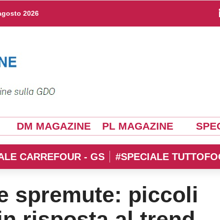
agosto 2026
DM MAGAZINE
PL MAGAZINE
SPEC
ALE CARREFOUR - GS
#SPECIALE TUTTOFO
 e spremute: piccoli
in risposta al trend