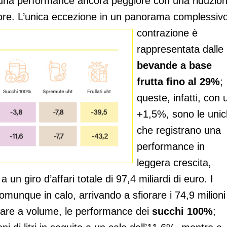
no una performance ancora peggiore con una riduzio
ore. L’unica eccezione in un panorama complessivo
cont
razione è
rappresentata dalle
bevande a base
frutta fino al 29%
;
queste, infatti, con 
+1,5%, sono le uni
che registrano una
performance in
leggera crescita,
 un giro d’affari totale di 97,4 miliardi di euro. I
munque in calo, arrivando a sfiorare i 74,9 milioni
colare a volume, le performance dei
succhi 100%
;