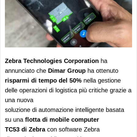
Dimar Group dimezza i tempi
Zebra
Technologies Corporation
ha
operativi con le soluzioni di AI di
annunciato che
Di
mar
Group
ha ottenuto
Zebra
risparmi di tempo del 50%
nella gestione
delle operazioni di logistica più critiche grazie a
una nuova
soluzione di automazione intelligente basata
su una
flotta di mobile computer
TC53 di Zebra
con software Zebra