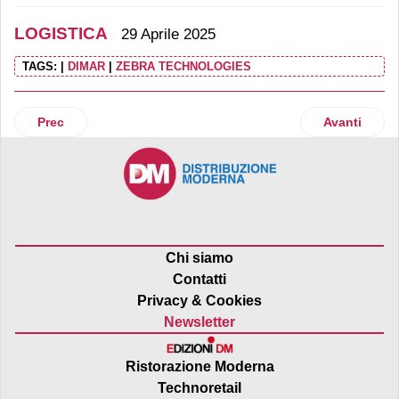
LOGISTICA
29 Aprile 2025
TAGS:
|
DIMAR
|
ZEBRA TECHNOLOGIES
Articolo precedente: Dsv completa l'acquisizione di Schenk
Articolo suc
Prec
Avanti
Chi siamo
Contatti
Privacy & Cookies
Newsletter
Ristorazione Moderna
Technoretail