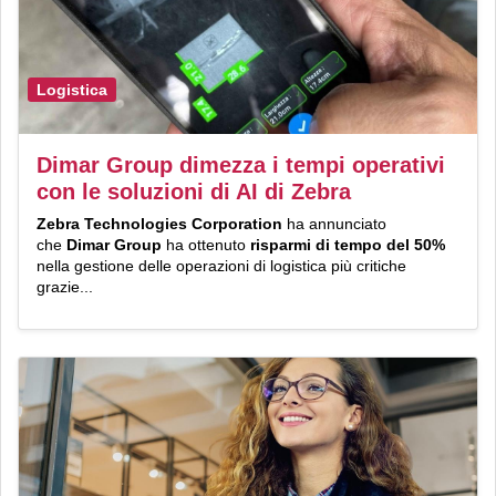
Logistica
Dimar Group dimezza i tempi operativi
con le soluzioni di AI di Zebra
Zebra
Technologies Corporation
ha annunciato
che
Di
mar
Group
ha ottenuto
risparmi di tempo del 50%
nella gestione delle operazioni di logistica più critiche
grazie...