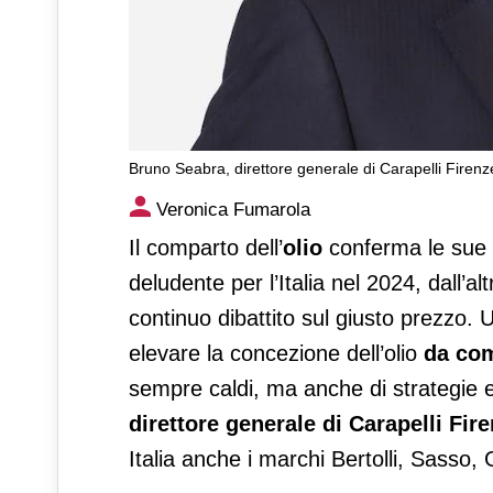
Bruno Seabra, direttore generale di Carapelli Firenz
Deoleo, più valore all’olio
Veronica Fumarola
Il comparto dell’
olio
conferma le sue 
deludente per l’Italia nel 2024, dall’al
continuo dibattito sul giusto prezzo. 
elevare la concezione dell’olio
da com
sempre caldi, ma anche di strategie e
direttore generale di Carapelli Fir
Italia anche i marchi Bertolli, Sasso, 