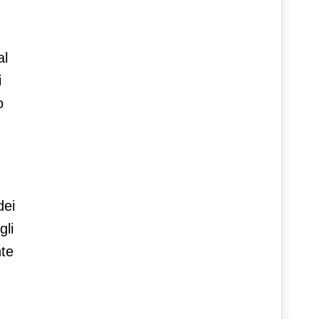
al
i
o
dei
gli
nte