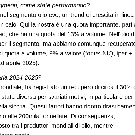
 segmenti, come state performando?
l segmento olio evo, un trend di crescita in linea
 in calo. Qui la nostra è una quota importante, pari 
o, che ha una quota del 13% a volume. Nell’olio d
 per il segmento, ma abbiamo comunque recuperat
di quota a volume, 9% a valore (fonte: NIQ, iper +
td aprile 2025).
earia 2024-2025?
ondiale, ha registrato un recupero di circa il 30% 
 stata diversa per svariati motivi, in particolare per 
lla siccità. Questi fattori hanno ridotto drasticame
rno alle 200mila tonnellate. Di conseguenza,
osto tra i produttori mondiali di olio, mentre