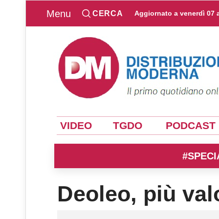
Menu
CERCA
Aggiornato a
venerdì 07 
VIDEO
TGDO
PODCAST
#SPECI
Deoleo, più valo