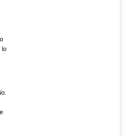
no
 lo
io.
le