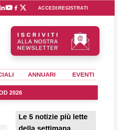
ACCEDI
|
REGISTRATI
IALI
ANNUARI
EVENTI
OD 2026
Le 5 notizie più lette
della settimana