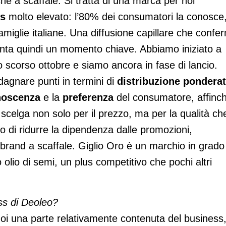
he a scaffale. Si tratta di una marca per noi
s
molto elevato: l’80% dei consumatori la conosce
famiglie italiane. Una diffusione capillare che confe
esenta quindi un momento chiave. Abbiamo iniziato a
 scorso ottobre e siamo ancora in fase di lancio.
agnare punti in termini di
distribuzione pondera
onoscenza
e la
preferenza
del consumatore, affinc
o scelga non solo per il prezzo, ma per la qualità ch
o di ridurre la dipendenza dalle promozioni,
 brand a scaffale. Giglio Oro è un marchio in grado
 olio di semi, un plus competitivo che pochi altri
ss di Deoleo?
noi una parte relativamente contenuta del business