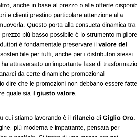
tro, anche in base al prezzo o alle offerte disponibi
ori e clienti prestino particolare attenzione alla
omuoverla. Questo porta alla consueta dinamica tra
r il prezzo più basso possibile è lo strumento miglior
roduttori è fondamentale preservare il
valore del
ostenibile per tutti, anche per i distributori stessi.
ze ha attraversato un’importante fase di trasformazi
ntanarci da certe dinamiche promozionali
io dire che le promozioni non debbano essere fatte
re quale sia il
giusto valore
.
su cui stiamo lavorando è il
rilancio
di
Giglio Oro
.
ine, più moderna e impattante, pensata per