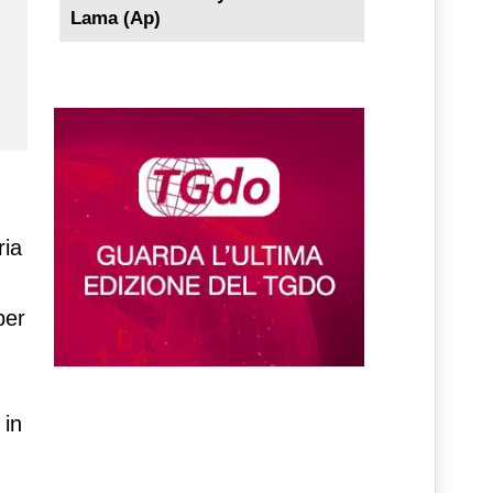
Lama (Ap)
ria
per
 in