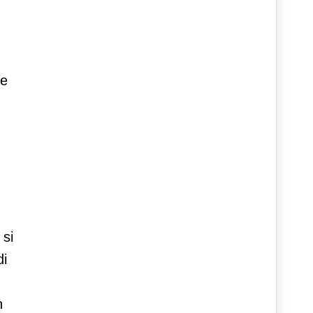
le
 si
di
n