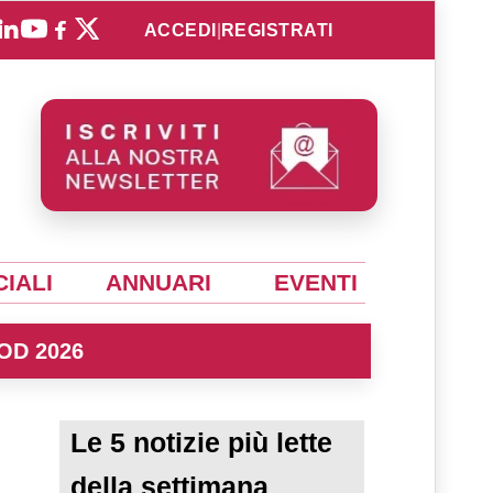
ACCEDI
|
REGISTRATI
IALI
ANNUARI
EVENTI
OD 2026
Le 5 notizie più lette
della settimana