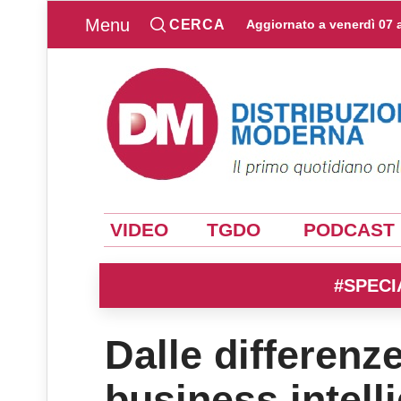
Menu
CERCA
Aggiornato a
venerdì 07 
VIDEO
TGDO
PODCAST
#SPECI
Dalle differenze
business intell