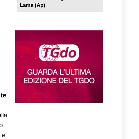
Lama (Ap)
lte
lla
o
 e