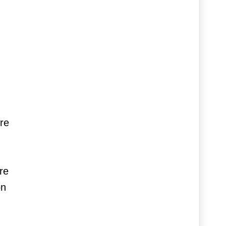
ere
re
on