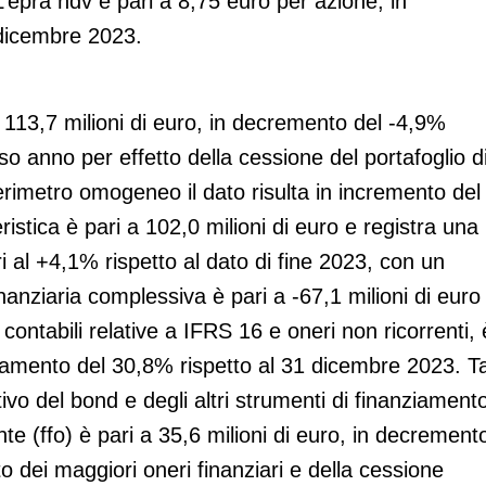
’epra ndv è pari a 8,75 euro per azione, in
 dicembre 2023.
a 113,7 milioni di euro, in decremento del -4,9%
rso anno per effetto della cessione del portafoglio d
rimetro omogeneo il dato risulta in incremento del
istica è pari a 102,0 milioni di euro e registra una
al +4,1% rispetto al dato di fine 2023, con un
anziaria complessiva è pari a -67,1 milioni di euro
contabili relative a IFRS 16 e oneri non ricorrenti, 
ioramento del 30,8% rispetto al 31 dicembre 2023. T
vo del bond e degli altri strumenti di finanziament
ente (ffo) è pari a 35,6 milioni di euro, in decrement
to dei maggiori oneri finanziari e della cessione