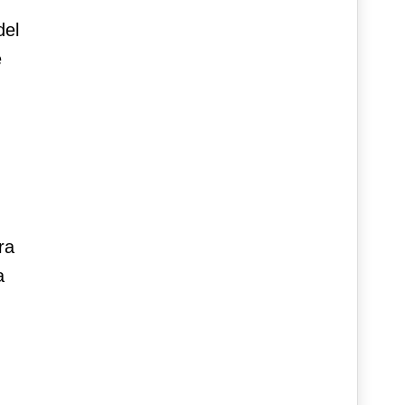
del
e
ra
a