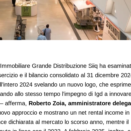
scita
d-Immobiliare Grande Distribuzione Siiq ha esamina
sercizio e il bilancio consolidato al 31 dicembre 202
ell’intero 2024 svelando un nuovo logo, che esprime
mando allo stesso tempo l’impegno di Igd a innovar
r – afferma,
Roberto Zoia, amministratore delega
l nuovo approccio e mostrano un net rental income in
nce dichiarata al mercato lo scorso anno, mentre il