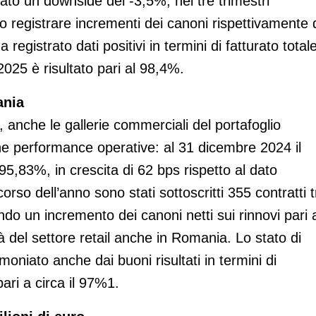
ato un downside del -3,5%, nei tre trimestri
tto registrare incrementi dei canoni rispettivamente 
egistrato dati positivi in termini di fatturato total
025 è risultato pari al 98,4%.
ania
ia, anche le gallerie commerciali del portafoglio
e performance operative: al 31 dicembre 2024 il
 95,83%, in crescita di 62 bps rispetto al dato
rso dell’anno sono stati sottoscritti 355 contratti t
ndo un incremento dei canoni netti sui rinnovi pari 
à del settore retail anche in Romania. Lo stato di
imoniato anche dai buoni risultati in termini di
ari a circa il 97%1.