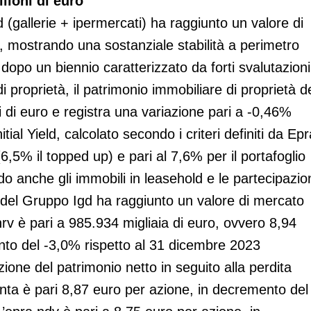
ilioni di euro
gd (gallerie + ipermercati) ha raggiunto un valore di
o, mostrando una sostanziale stabilità a perimetro
po un biennio caratterizzato da forti svalutazioni
 proprietà, il patrimonio immobiliare di proprietà d
i di euro e registra una variazione pari a -0,46%
tial Yield, calcolato secondo i criteri definiti da Epr
 (6,5% il topped up) e pari al 7,6% per il portafoglio
 anche gli immobili in leasehold e le partecipazio
lio del Gruppo Igd ha raggiunto un valore di mercato
 nrv è pari a 985.934 migliaia di euro, ovvero 8,94
nto del -3,0% rispetto al 31 dicembre 2023
zione del patrimonio netto in seguito alla perdita
nta è pari 8,87 euro per azione, in decremento del