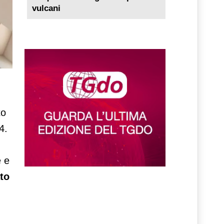
vulcani
to
4.
e e
to