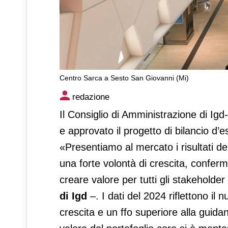
Centro Sarca a Sesto San Giovanni (Mi)
Centri commerciali Igd in cre
redazione
Il Consiglio di Amministrazione di Ig
e approvato il progetto di bilancio d’e
«Presentiamo al mercato i risultati d
una forte volontà di crescita, confer
creare valore per tutti gli stakeholde
di Igd
–. I dati del 2024 riflettono i
crescita e un ffo superiore alla guida