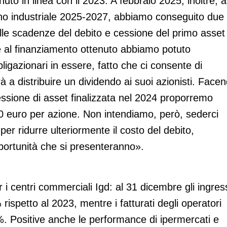
uto in linea con il 2023. A febbraio 2025, inoltre, a
iano industriale 2025-2027, abbiamo conseguito due
 delle scadenze del debito e cessione del primo asset
ie al finanziamento ottenuto abbiamo potuto
bligazionari in essere, fatto che ci consente di
 a distribuire un dividendo ai suoi azionisti. Face
 cessione di asset finalizzata nel 2024 proporremo
10 euro per azione. Non intendiamo, però, sederci
per ridurre ulteriormente il costo del debito,
portunità che si presenteranno».
 i centri commerciali Igd: al 31 dicembre gli ingres
rispetto al 2023, mentre i fatturati degli operatori
 Positive anche le performance di ipermercati e