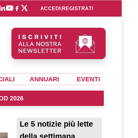
ACCEDI
|
REGISTRATI
IALI
ANNUARI
EVENTI
OD 2026
Le 5 notizie più lette
della settimana