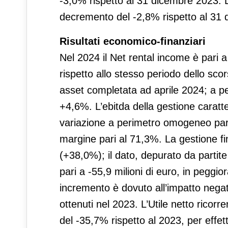
-3,0% rispetto al 31 dicembre 2023. L
decremento del -2,8% rispetto al 31
Risultati economico-finanziari
Nel 2024 il Net rental income è pari 
rispetto allo stesso periodo dello sco
asset completata ad aprile 2024; a pe
+4,6%. L’ebitda della gestione caratter
variazione a perimetro omogeneo pari 
margine pari al 71,3%. La gestione fin
(+38,0%); il dato, depurato da partite 
pari a -55,9 milioni di euro, in pegg
incremento è dovuto all’impatto negati
ottenuti nel 2023. L’Utile netto ricorr
del -35,7% rispetto al 2023, per effet