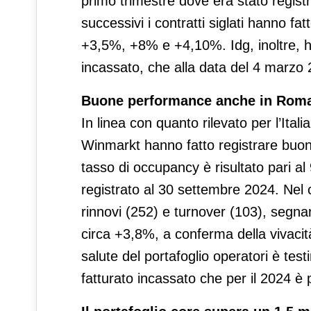
primo trimestre dove era stato registr
successivi i contratti siglati hanno fa
+3,5%, +8% e +4,10%. Idg, inoltre, ha r
incassato, che alla data del 4 marzo 2
Buone performance anche in Rom
In linea con quanto rilevato per l’Ital
Winmarkt hanno fatto registrare buon
tasso di occupancy è risultato pari al
registrato al 30 settembre 2024. Nel co
rinnovi (252) e turnover (103), segna
circa +3,8%, a conferma della vivacit
salute del portafoglio operatori è test
fatturato incassato che per il 2024 è p