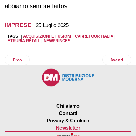
abbiamo sempre fatto».
IMPRESE
25 Luglio 2025
TAGS:
|
ACQUISIZIONI E FUSIONI
|
CARREFOUR ITALIA
|
ETRURIA RETAIL
|
NEWPRINCES
Articolo precedente: Action registra una crescita significa
Articolo suc
Prec
Avanti
Chi siamo
Contatti
Privacy & Cookies
Newsletter