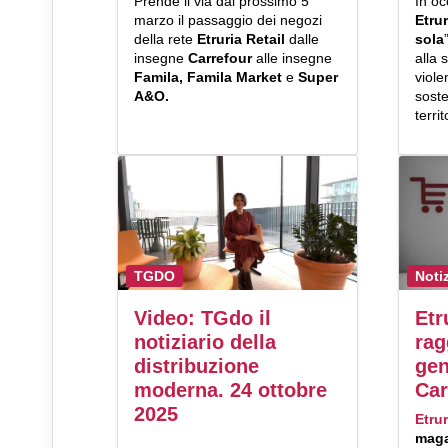
Prende il via dal prossimo 5
In o
marzo il passaggio dei negozi
Etrur
della rete
Etruria Retail
dalle
sola
insegne
Carrefour
alle insegne
alla 
Famila, Famila Market
e
Super
viole
A&O.
soste
territ
TGDO
Noti
Video: TGdo il
Etr
notiziario della
rag
distribuzione
gen
moderna. 24 ottobre
Car
2025
Etrur
maga