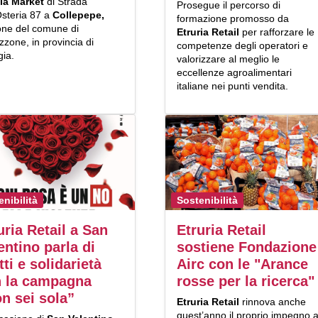
la Market
di Strada
Prosegue il percorso di
Osteria 87 a
Collepepe,
formazione promosso da
ione del comune di
Etruria Retail
per rafforzare le
zzone, in provincia di
competenze degli operatori e
gia.
valorizzare al meglio le
eccellenze agroalimentari
italiane nei punti vendita.
enibilità
Sostenibilità
uria Retail a San
Etruria Retail
entino parla di
sostiene Fondazione
itti e solidarietà
Airc con le "Arance
 la campagna
rosse per la ricerca"
n sei sola”
Etruria Retail
rinnova anche
quest’anno il proprio impegno 