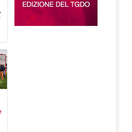
e
r
e