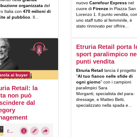
nuovo
Carrefour Express
nel
ribuzione organizzata
del
cuore di
Firenze
in Piazza San
o Italia con
470 milioni di
Lorenzo 1. Il punto vendita, co
ite al pubblico
. Il...
uno staff tutto al femminile, è
stato rinnovato per offrire...
Etruria Retail porta l
sport paralimpico ne
punti vendita
Etruria Retail
lancia il progetto
arola ai buyer
"
Al tuo fianco nelle sfide di
ogni giorno
" con i campioni
uria Retail: la
paralimpici Sara
Morganti, specialista del para-
ta non può
dressage, e Matteo Betti,
scindere dal
specializzato nella spada e...
egory
nagement