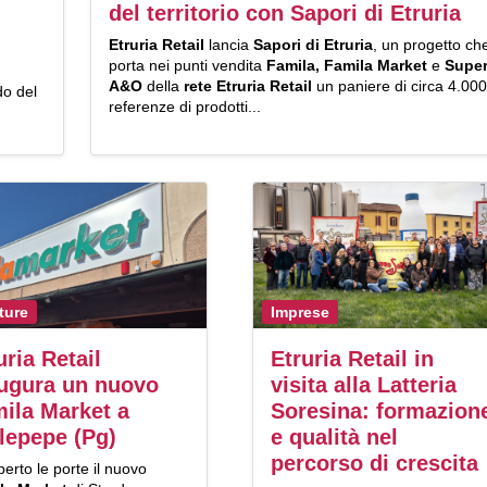
del territorio con Sapori di Etruria
Etruria Retail
lancia
Sapori di Etruria
, un progetto ch
porta nei punti vendita
Famila, Famila Market
e
Supe
A&O
della
rete Etruria Retail
un paniere di circa 4.000
do del
referenze di prodotti...
ture
Imprese
uria Retail
Etruria Retail in
ugura un nuovo
visita alla Latteria
ila Market a
Soresina: formazion
lepepe (Pg)
e qualità nel
percorso di crescita
erto le porte il nuovo