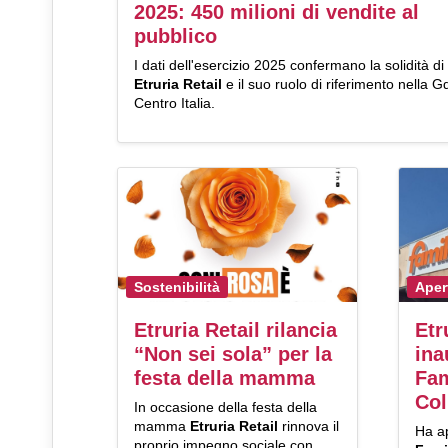
2025: 450 milioni di vendite al
pubblico
I dati dell'esercizio 2025 confermano la solidità di
Etruria Retail
e il suo ruolo di riferimento nella G
Centro Italia.
Sostenibilità
Aper
Etruria Retail rilancia
Etr
“Non sei sola” per la
ina
festa della mamma
Fam
Col
In occasione della festa della
mamma
Etruria Retail
rinnova il
Ha ap
proprio impegno sociale con