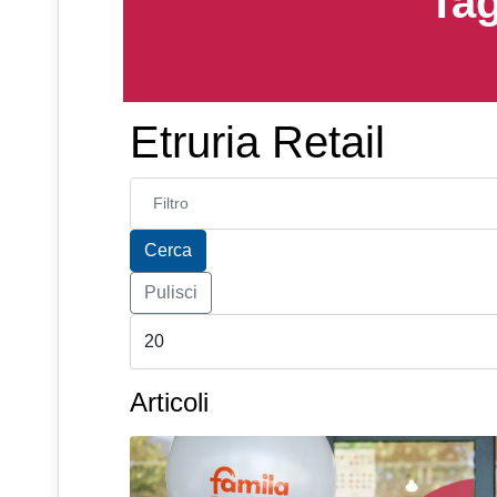
Tag
Etruria Retail
Inserisci parte del titolo
Cerca
Pulisci
Articoli