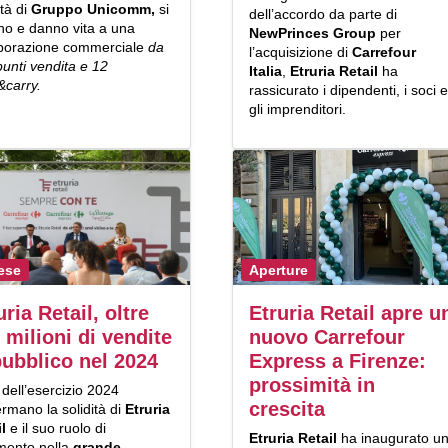
tà di
Gruppo Unicomm,
si
dell’accordo da parte di
no e danno vita a una
NewPrinces Group
per
aborazione commerciale
da
l’acquisizione di
Carrefour
unti vendita e 12
Italia
,
Etruria Retail
ha
&carry.
rassicurato i dipendenti, i soci e
gli imprenditori.
ese
Aperture
uria Retail, oltre
Etruria Retail apre u
 milioni di vendite
nuovo Carrefour
pubblico nel 2024
Express a Firenze:
prossimità in
i dell’esercizio 2024
crescita
rmano la solidità di
Etruria
l
e il suo ruolo di
Etruria Retail
ha inaugurato u
imento nella
grande