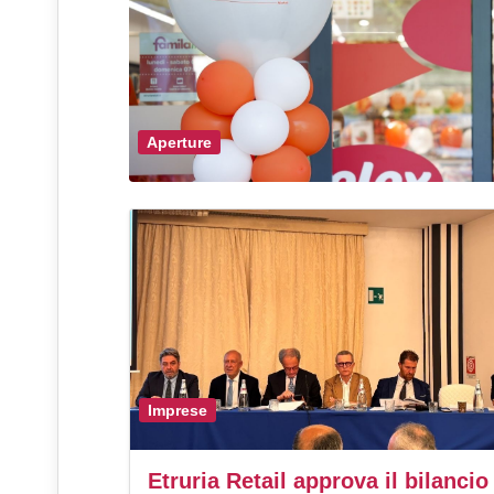
Aperture
Imprese
Etruria Retail approva il bilancio