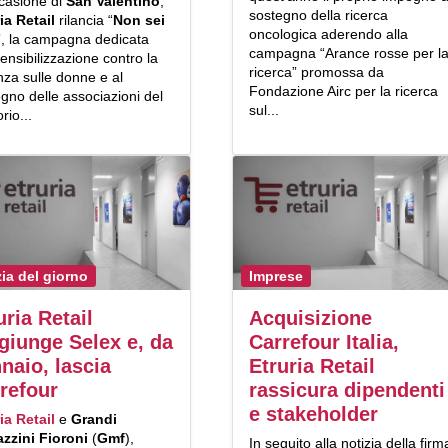
ccasione di
San Valentino
,
sostegno della ricerca
ia Retail
rilancia “
Non sei
oncologica aderendo alla
”, la campagna dedicata
campagna “Arance rosse per l
sensibilizzazione contro la
ricerca” promossa da
nza sulle donne e al
Fondazione Airc per la ricerca
gno delle associazioni del
sul...
orio...
zia del giorno
Imprese
uria Retail
Acquisizione
giunge Selex e, da
Carrefour Italia,
naio, lascia
Etruria Retail
refour
rassicura dipendenti
e stakeholder
ia Retail
e
Grandi
zzini Fioroni
(
Gmf
),
In seguito alla notizia della firm