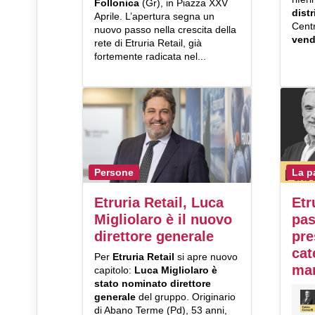
Follonica
(Gr), in Piazza XXV
dist
Aprile. L’apertura segna un
Centr
nuovo passo nella crescita della
vend
rete di Etruria Retail, già
fortemente radicata nel...
Persone
La p
Etruria Retail, Luca
Etr
Migliolaro è il nuovo
pas
direttore generale
pre
cat
Per
Etruria Retail
si apre nuovo
ma
capitolo:
Luca Migliolaro
è
stato nominato direttore
generale
del gruppo. Originario
di Abano Terme (Pd), 53 anni,