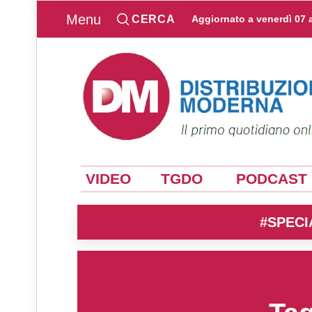
Menu
CERCA
Aggiornato a
venerdì 07 
VIDEO
TGDO
PODCAST
#SPECI