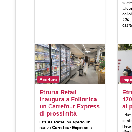
socie
allea
coll
400 p
cash
Aperture
Impr
Etruria Retail
Etr
inaugura a Follonica
470
un Carrefour Express
al 
di prossimità
I dat
confe
Etruria Retail
ha aperto un
Retai
nuovo
Carrefour Express
a
rifer