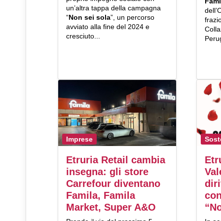
Fami
un’altra tappa della campagna
dell’
“
Non sei sola
”, un percorso
fraz
avviato alla fine del 2024 e
Colla
cresciuto...
Peru
Imprese
Sost
Etruria Retail cambia
Etr
insegna: gli store
Val
Carrefour diventano
dir
Famila, Famila
con
Market, Super A&O
“No