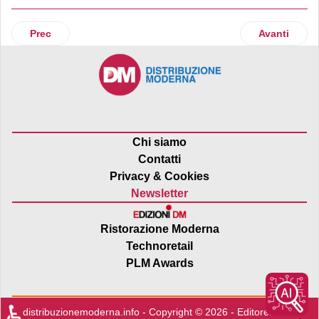
Articolo precedente: Acquisizione Carrefour Italia, Etruria 
Articolo suc
Prec
Avanti
Chi siamo
Contatti
Privacy & Cookies
Newsletter
Ristorazione Moderna
Technoretail
PLM Awards
♿
distribuzionemoderna.info - Copyright © 2026 - Editore:
Edra