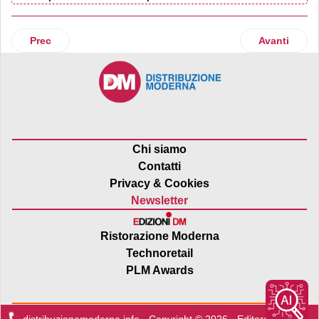
Articolo precedente: La Coop di Ozzano (Bo) si rifà il look
Articolo suc
Prec
Avanti
Chi siamo
Contatti
Privacy & Cookies
Newsletter
Ristorazione Moderna
Technoretail
PLM Awards