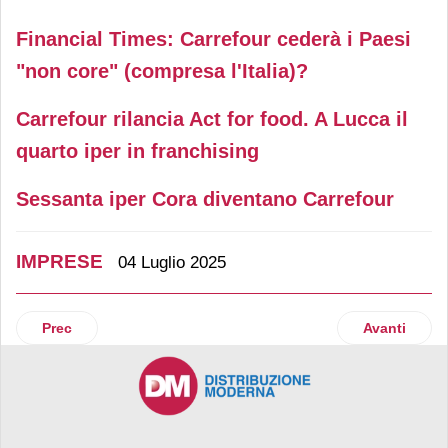
Financial Times: Carrefour cederà i Paesi
"non core" (compresa l'Italia)?
Carrefour rilancia Act for food. A Lucca il
quarto iper in franchising
Sessanta iper Cora diventano Carrefour
IMPRESE
04 Luglio 2025
Articolo precedente: Apo Conerpo, nel 2024 crescono confer
Articolo suc
Prec
Avanti