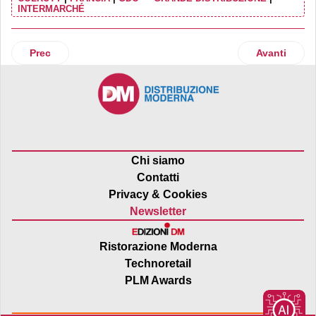
INTERMARCHÉ
Articolo precedente: Mars Kellanova, una battaglia interco
Articolo suc
Prec
Avanti
Chi siamo
Contatti
Privacy & Cookies
Newsletter
Ristorazione Moderna
Technoretail
PLM Awards