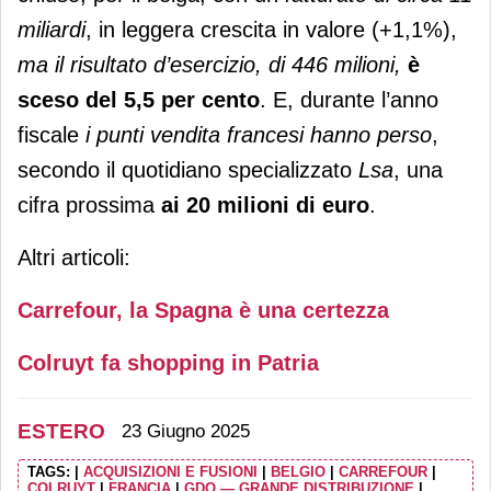
miliardi
, in leggera crescita in valore (+1,1%),
ma il risultato d’esercizio, di 446 milioni,
è
sceso del 5,5 per cento
. E, durante l’anno
fiscale
i punti vendita francesi hanno perso
,
secondo il quotidiano specializzato
Lsa
, una
cifra prossima
ai 20 milioni di euro
.
Altri articoli:
Carrefour, la Spagna è una certezza
Colruyt fa shopping in Patria
ESTERO
23 Giugno 2025
TAGS:
|
ACQUISIZIONI E FUSIONI
|
BELGIO
|
CARREFOUR
|
COLRUYT
|
FRANCIA
|
GDO — GRANDE DISTRIBUZIONE
|