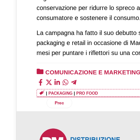
conservazione per ridurre lo spreco al
consumatore e sostenere il consumo
La campagna ha fatto il suo debutto s
packaging e retail in occasione di Ma
mesi per puntare i riflettori su una c
COMUNICAZIONE E MARKETIN
|
PACKAGING
|
PRO FOOD
Articolo precedente: Pinalli debutta in t
Prec