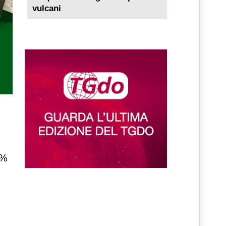
vulcani
0%