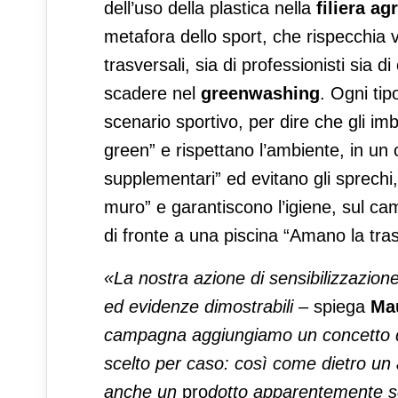
dell’uso della plastica nella
filiera a
metafora dello sport, che rispecchia v
trasversali, sia di professionisti sia 
scadere nel
greenwashing
. Ogni tip
scenario sportivo, per dire che gli im
green” e rispettano l’ambiente, in u
supplementari” ed evitano gli sprechi,
muro” e garantiscono l’igiene, sul ca
di fronte a una piscina “Amano la tra
«La nostra azione di sensibilizzazion
ed evidenze dimostrabili
–
spiega
Mau
campagna aggiungiamo un concetto d
scelto
per
caso: così come dietro un a
anche un
pro
dotto
apparentemente s