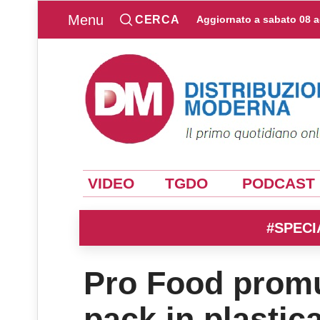
Menu
CERCA
Aggiornato a
sabato 08 
VIDEO
TGDO
PODCAST
#SPECI
Pro Food promu
pack in plastic