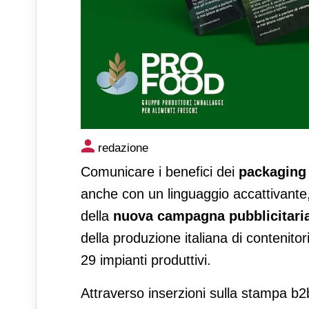
Pro Food promuove i benefici
redazione
Comunicare i benefici dei
packaging 
anche con un linguaggio accattivante,
della
nuova campagna pubblicitari
della produzione italiana di contenito
29 impianti produttivi.
Attraverso inserzioni sulla stampa b2b