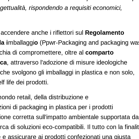
gettualità, rispondendo a requisiti economici,
 accendere anche i riflettori sul
Regolamento
 da
i
mballaggi
o
(Ppwr-Packaging and packaging wa
ischia di compromettere, oltre al
comparto
eca
, attraverso l’adozione di misure ideologiche
che svolgono gli imballaggi in plastica e non solo,
lf life dei prodotti.
mondo retail, della distribuzione e
oni di packaging in plastica per i prodotti
one corretta sull’impatto ambientale supportata da
ca di soluzioni eco-compatibili. Il tutto con la finali
e e assicurare ai prodotti confezionati una giusta