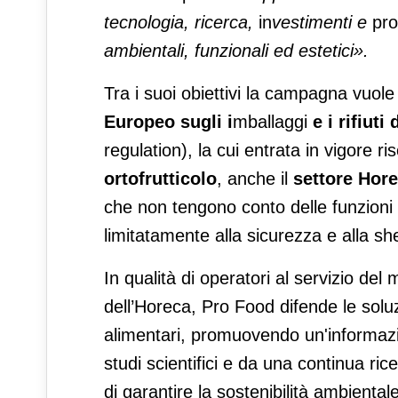
tecnologia, ricerca,
in
vestimenti e
pro
ambientali, funzionali ed estetici».
Tra i suoi obiettivi la campagna vuole
Europeo sugli
i
mballaggi
e
i
rifiuti
regulation), la cui entrata in vigore r
ortofrutticolo
, anche il
settore Hor
che
non tengono conto delle funzioni 
limitatamente alla sicurezza e alla she
In qualità di operatori al servizio del 
dell’Horeca, Pro Food difende le soluzi
alimentari, promuovendo un'informazi
studi scientifici e da una continua ricer
di garantire la sostenibilità ambiental