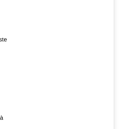
ste
tà