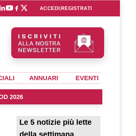
ACCEDI
|
REGISTRATI
IALI
ANNUARI
EVENTI
OD 2026
Le 5 notizie più lette
della settimana