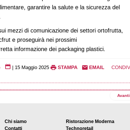
imentare, garantire la salute e la sicurezza del
.
ui mezzi di comunicazione dei settori ortofrutta,
cfrut e proseguirà nei prossimi
orretta informazione dei packaging plastici.
G
|
15 Maggio 2025
STAMPA
EMAIL
CONDIV
v
Artico
Avanti
Chi siamo
Ristorazione Moderna
Contatti
Technoretail