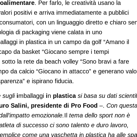
groalimentare
. Per farlo, le creatività usano la
alori positivi e arriva immediatamente a pubblici
di consumatori, con un linguaggio diretto e chiaro se
ologia di packaging viene calata in uno
ballaggi in plastica in un campo da golf “Amano il
n capo da basket “Giocano sempre i tempi
 sotto la rete da beach volley “Sono bravi a fare
mpo da calcio “Giocano in attacco” e generano valo
sparenza” e ispirano fiducia.
e sugli
i
mballaggi
i
n
plastica
si basa su dati scientif
ro Salini, presidente di Pro Food
–.
Con quest
all’
i
mpatto emozionale.
Il
tema dello
sport
non è
tleta di successo ci sono talento e duro lavoro,
emplice come una vaschetta
i
n
plastica
ha alle spa