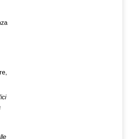
nza
re,
ici
a
lle