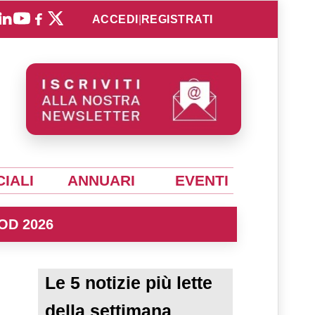
ACCEDI
|
REGISTRATI
IALI
ANNUARI
EVENTI
OD 2026
Le 5 notizie più lette
della settimana