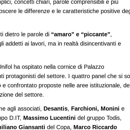
ici, concetti chiari, parole comprensibili e più
oscere le differenze e le caratteristiche positive deg
ti dietro le parole di
“amaro” e “piccante”
,
i addetti ai lavori, ma in realtà disincentivanti e
nifol ha ospitato nella cornice di Palazzo
ti protagonisti del settore. I quattro panel che si s
e confrontato proposte nelle aree istituzionale, de
zione del settore.
eme agli associati,
Desantis
,
Farchioni, Monini
e
ppo D.IT,
Massimo Lucentini
del gruppo Todis,
iliano Giansanti
del Copa,
Marco Riccardo