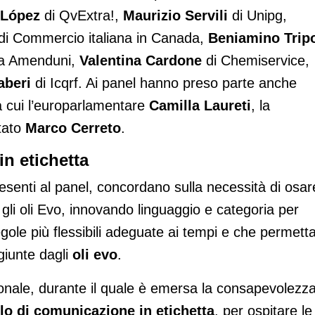
 López
di QvExtra!,
Maurizio Servili
di Unipg,
di Commercio italiana in Canada,
Beniamino Trip
la Amenduni,
Valentina Cardone
di Chemiservice,
aberi
di Icqrf. Ai panel hanno preso parte anche
tra cui l’europarlamentare
Camilla Laureti
, la
tato
Marco Cerreto
.
n etichetta
resenti al panel, concordano sulla necessità di osar
e gli oli Evo, innovando linguaggio e categoria per
gole più flessibili adeguate ai tempi e che permett
ggiunte dagli
oli evo
.
zionale, durante il quale è emersa la consapevolezz
lo di comunicazione in etichetta
, per ospitare le