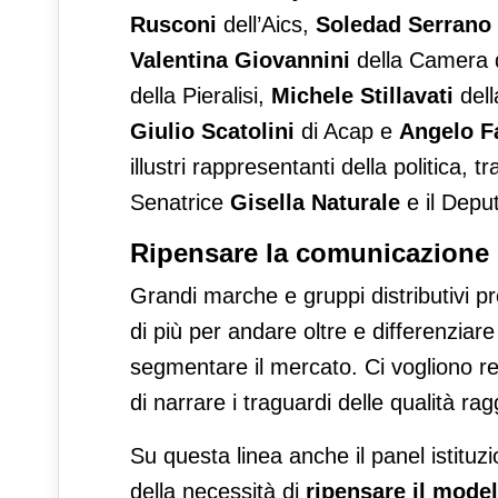
Rusconi
dell’Aics,
Soledad Serrano
Valentina Giovannini
della Camera 
della Pieralisi,
Michele Stillavati
del
Giulio Scatolini
di Acap e
Angelo F
illustri rappresentanti della politica, 
Senatrice
Gisella Naturale
e il Depu
Ripensare la comunicazione i
Grandi marche e gruppi distributivi p
di più per andare oltre e differenziar
segmentare il mercato. Ci vogliono re
di narrare i traguardi delle qualità ra
Su questa linea anche il panel istitu
della necessità di
ripensare il model