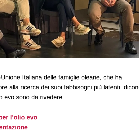
e efficace per valorizzare l’olio evo
-
Unione Italiana delle famiglie olearie, che ha
e alla ricerca dei suoi fabbisogni più latenti, dico
lio evo sono da rivedere.
er l'olio evo
mentazione