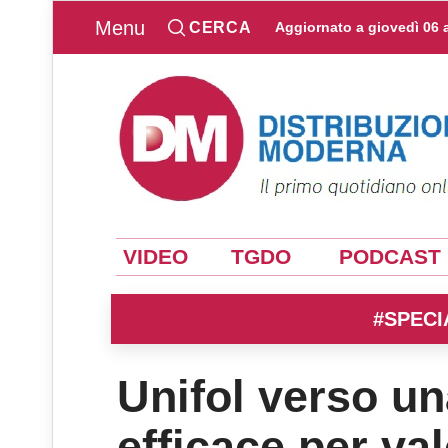
Menu
CERCA
Aggiornato a
giovedì 06 
VIDEO
TGDO
PODCAST
#SPECI
Unifol verso u
efficace per val