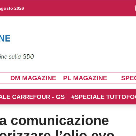
agosto 2026
DM MAGAZINE
PL MAGAZINE
SPEC
ALE CARREFOUR - GS
#SPECIALE TUTTOFO
na comunicazione
orizzare l’olio evo