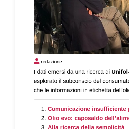
Unifol verso una comunicazion
redazione
I dati emersi da una ricerca di
Unifol
esplorato il subconscio del consumator
che le informazioni in etichetta dell'o
Comunicazione insufficiente p
Olio evo: caposaldo dell’ali
Alla ricerca della semplicità