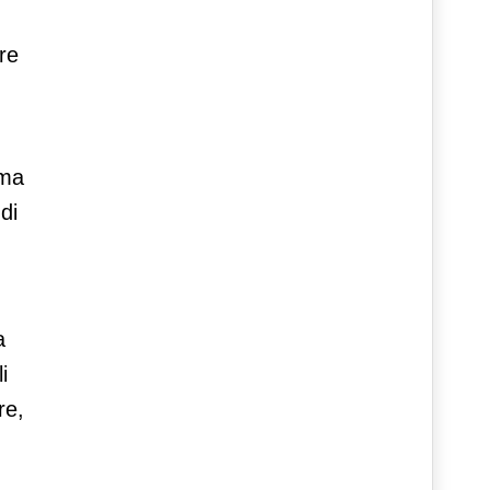
re
 ma
di
a
i
re,