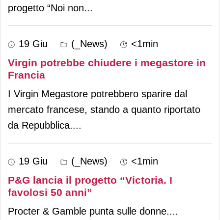
progetto “Noi non
...
19 Giu
(_News)
<1min
Virgin potrebbe chiudere i megastore in
Francia
I Virgin Megastore potrebbero sparire dal
mercato francese, stando a quanto riportato
da Repubblica.
...
19 Giu
(_News)
<1min
P&G lancia il progetto “Victoria. I
favolosi 50 anni”
Procter & Gamble punta sulle donne.
...