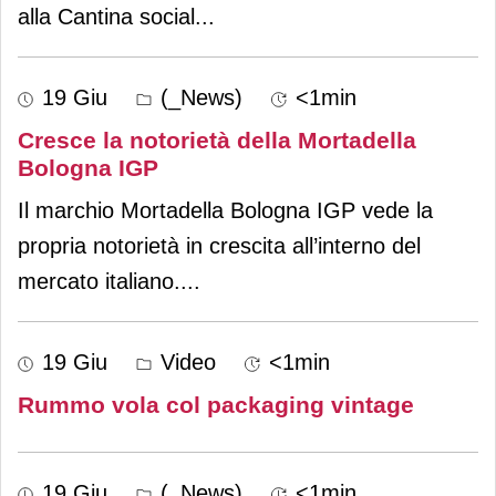
alla Cantina social
...
19 Giu
(_News)
<1min
Cresce la notorietà della Mortadella
Bologna IGP
Il marchio Mortadella Bologna IGP vede la
propria notorietà in crescita all’interno del
mercato italiano.
...
19 Giu
Video
<1min
Rummo vola col packaging vintage
19 Giu
(_News)
<1min