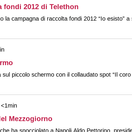
ta fondi 2012 di Telethon
to la campagna di raccolta fondi 2012 “Io esisto” a
in
ermo
l piccolo schermo con il collaudato spot “Il coro t
<1min
 del Mezzogiorno
i che ha snocciolato a Napoli Aldo Pettorino, presi