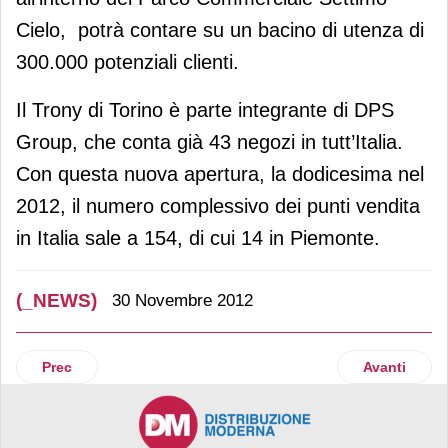
Cielo, potrà contare su un bacino di utenza di
300.000 potenziali clienti.
Il Trony di Torino è parte integrante di DPS
Group, che conta già 43 negozi in tutt’Italia.
Con questa nuova apertura, la dodicesima nel
2012, il numero complessivo dei punti vendita
in Italia sale a 154, di cui 14 in Piemonte.
(_NEWS)
30 Novembre 2012
Articolo precedente: Rimmel: incremento del 30.1% nelle ven
Articolo su
Prec
Avanti