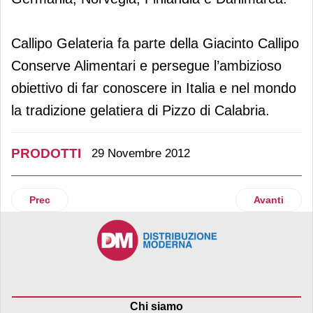
Callipo Gelateria fa parte della Giacinto Callipo
Conserve Alimentari e persegue l’ambizioso
obiettivo di far conoscere in Italia e nel mondo
la tradizione gelatiera di Pizzo di Calabria.
PRODOTTI
29 Novembre 2012
Articolo precedente: Orogel lancia Virtù di Frutta bio ai Mirti
Articolo suc
Prec
Avanti
Chi siamo