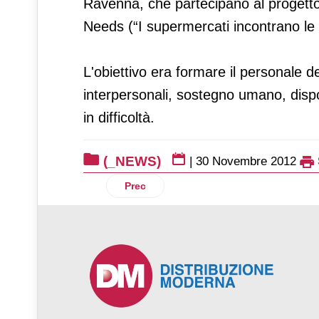
Ravenna, che partecipano al progett
Needs (“I supermercati incontrano le e
L'obiettivo era formare il personale de
interpersonali, sostegno umano, disponi
in difficoltà.
(_NEWS)
|
30 Novembre 2012
Articolo precedente: Philips inaugura il
Prec