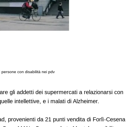
i persone con disabilità nei pdv
cilitare l'accoglienza di persone con
re gli addetti dei supermercati a relazionarsi con
uelle intellettive, e i malati di Alzheimer.
d, provenienti da 21 punti vendita di Forlì-Cesena