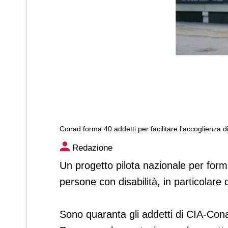
Conad forma 40 addetti per facilitare l'accoglienza d
Conad forma 40 addetti per fa
Redazione
disabilità nei pdv
Un progetto pilota nazionale per forma
persone con disabilità, in particolare q
Sono quaranta gli addetti di CIA-Cona