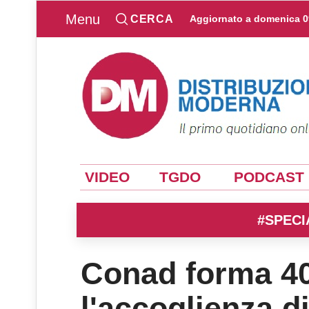
Menu
CERCA
Aggiornato a
domenica 0
VIDEO
TGDO
PODCAST
#SPECI
Conad forma 40 
l'accoglienza d