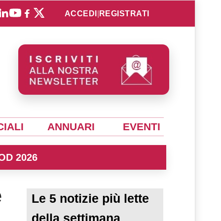
ACCEDI
|
REGISTRATI
IALI
ANNUARI
EVENTI
OD 2026
e
Le 5 notizie più lette
della settimana