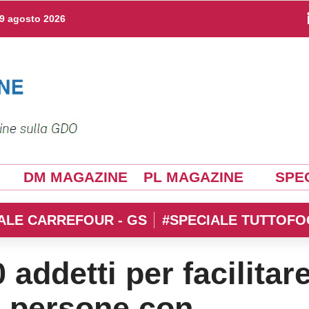
9 agosto 2026
DM MAGAZINE
PL MAGAZINE
SPEC
ALE CARREFOUR - GS
#SPECIALE TUTTOFO
addetti per facilitar
i persone con