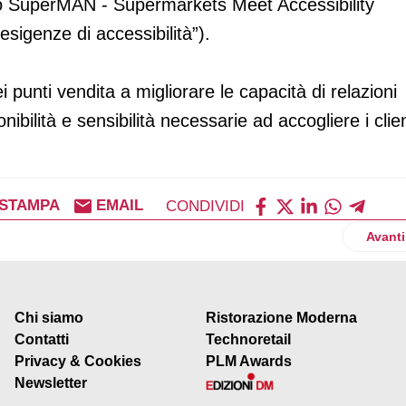
o SuperMAN - Supermarkets Meet Accessibility
sigenze di accessibilità”).
i punti vendita a migliorare le capacità di relazioni
bilità e sensibilità necessarie ad accogliere i clien
STAMPA
EMAIL
CONDIVIDI
 primo Shop In Shop d’Italia
Artico
Avanti
Chi siamo
Ristorazione Moderna
Contatti
Technoretail
Privacy & Cookies
PLM Awards
Newsletter