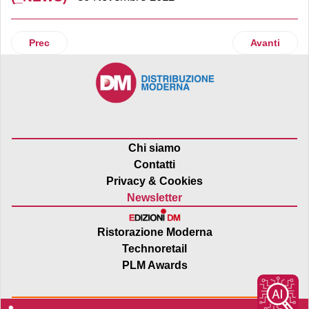
Articolo precedente: Il Polli Cooking Lab celebra la prima d
Articolo suc
Prec
Avanti
Chi siamo
Contatti
Privacy & Cookies
Newsletter
Ristorazione Moderna
Technoretail
PLM Awards