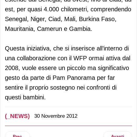
est, per quasi 4.000 chilometri, comprendendo
Senegal, Niger, Ciad, Mali, Burkina Faso,
Mauritania, Camerun e Gambia.
Questa iniziativa, che si inserisce all’interno di
una collaborazione con il WFP ormai attiva dal
2008, vuole essere un piccolo ma significativo
gesto da parte di Pam Panorama per far
sentire il proprio sostegno nei confronti di
questi bambini.
(_NEWS)
30 Novembre 2012
Articolo precedente: Trony apre un nuovo punto vendita a 
Articolo suc
Prec
Avanti