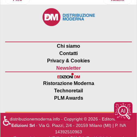
Chi siamo
Contatti
Privacy & Cookies
Newsletter
Ristorazione Moderna
Technoretail
PLM Awards
♿
distribuzionemoderna.info - Copyright © 2026 - Editore:
Edra
Edizioni Srl
- Via G. Piazzi, 2/4 - 20159 Milano (MI) | P. IVA
14392510963