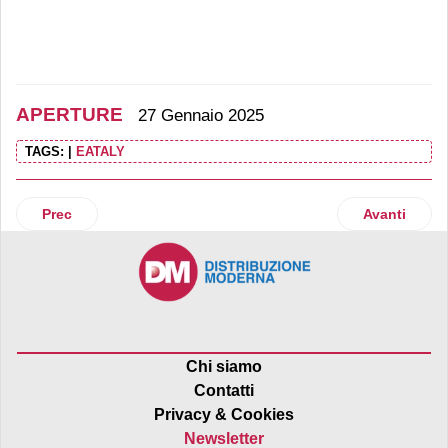
APERTURE
27 Gennaio 2025
TAGS:
|
EATALY
Articolo precedente: Penny Italia inaugura uno store a Cas
Articolo suc
Prec
Avanti
Chi siamo
Contatti
Privacy & Cookies
Newsletter