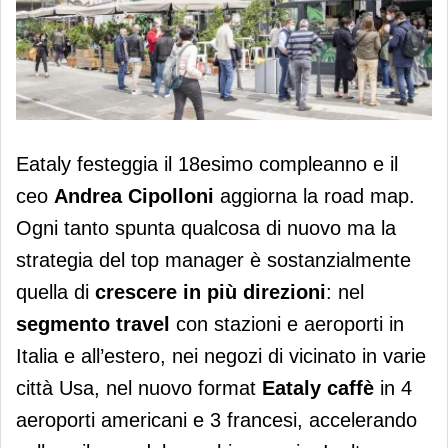
Eataly, apertura a Caselle e terzo
Eataly festeggia il 18esimo compleanno e il
negozio a Torino
ceo
Andrea Cipolloni
aggiorna la road map.
Ogni tanto spunta qualcosa di nuovo ma la
strategia del top manager è sostanzialmente
quella di
crescere in più direzioni
: nel
segmento travel
con stazioni e aeroporti in
Italia e all’estero, nei negozi di vicinato in varie
città Usa, nel nuovo format
Eataly caffè
in 4
aeroporti americani e 3 francesi, accelerando