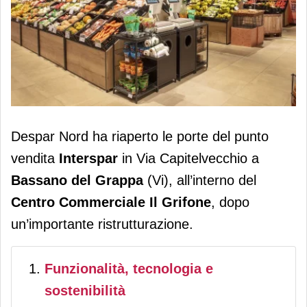
Despar Nord inaugura il rinnovato
Despar Nord ha riaperto le porte del punto
punto vendita di Bassano del Grappa
vendita
Interspar
in Via Capitelvecchio a
Bassano del Grappa
(Vi), all’interno del
Centro Commerciale Il Grifone
, dopo
un’importante ristrutturazione.
Funzionalità, tecnologia e
sostenibilità