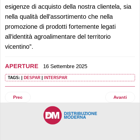
esigenze di acquisto della nostra clientela, sia
nella qualità dell’assortimento che nella
promozione di prodotti fortemente legati
all’identità agroalimentare del territorio
vicentino”.
APERTURE
16 Settembre 2025
TAGS:
|
DESPAR
|
INTERSPAR
Articolo precedente: Cia-Conad: ristrutturazione per il supe
Articolo suc
Prec
Avanti