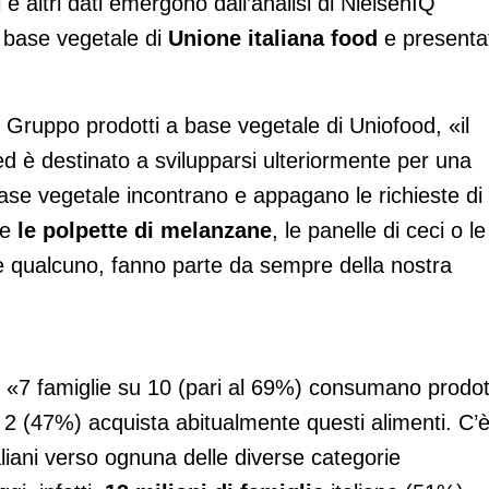
 e altri dati emergono dall’analisi di NielsenIQ
 base vegetale di
Unione italiana food
e presenta
l Gruppo prodotti a base vegetale di Uniofood, «il
ed è destinato a svilupparsi ulteriormente per una
base vegetale incontrano e appagano le richieste di
me
le polpette di melanzane
, le panelle di ceci o le
e qualcuno, fanno parte da sempre della nostra
, «7 famiglie su 10 (pari al 69%) consumano prodot
 2 (47%) acquista abitualmente questi alimenti. C’
aliani verso ognuna delle diverse categorie