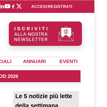
ACCEDI
|
REGISTRATI
IALI
ANNUARI
EVENTI
OD 2026
Le 5 notizie più lette
della settimana