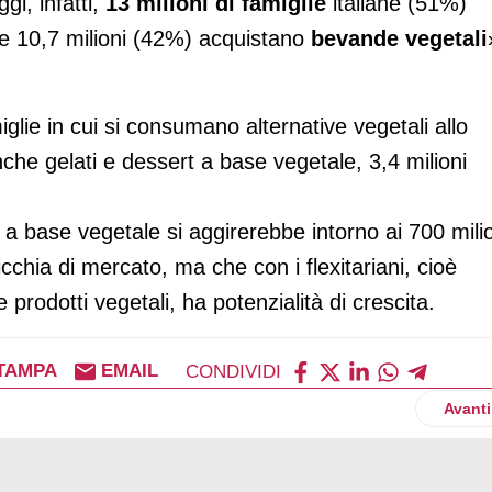
i, infatti,
13 milioni di famiglie
italiane (51%)
e 10,7 milioni (42%) acquistano
bevande vegetali
glie in cui si consumano alternative vegetali allo
che gelati e dessert a base vegetale, 3,4 milioni
i a base vegetale si aggirerebbe intorno ai 700 mili
icchia di mercato, ma che con i flexitariani, cioè
rodotti vegetali, ha potenzialità di crescita.
TAMPA
EMAIL
CONDIVIDI
le Findomestic: meno acquisti per il Black Friday
Artico
Avanti