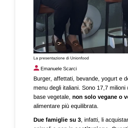
La presentazione di Unionfood
Prodotti a base vegetale sulla
Emanuele Scarci
Burger, affettati, bevande, yogurt e 
menu degli italiani. Sono 17,7 milioni 
base vegetale,
non solo vegane o v
alimentare più equilibrata.
Due
famiglie su 3
, infatti, li acquist