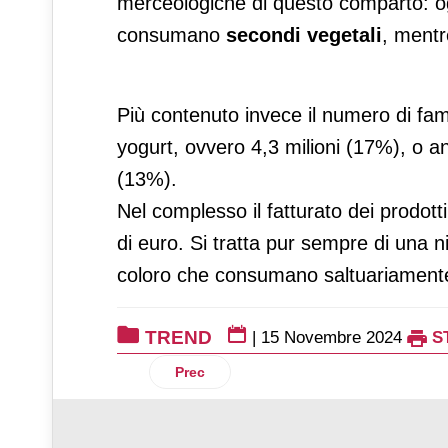
merceologiche di questo comparto: ogg
consumano
secondi vegetali
, mentr
Più contenuto invece il numero di fami
yogurt, ovvero 4,3 milioni (17%), o an
(13%).
Nel complesso il fatturato dei prodott
di euro. Si tratta pur sempre di una n
coloro che consumano saltuariamente p
TREND
|
15 Novembre 2024
S
Articolo precedente: Osservatorio mensi
Prec