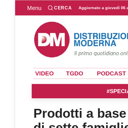
Menu
CERCA
Aggiornato a
giovedì 06 
VIDEO
TGDO
PODCAST
#SPECI
Prodotti a base
di sette famigli