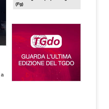
(Fg)
 a