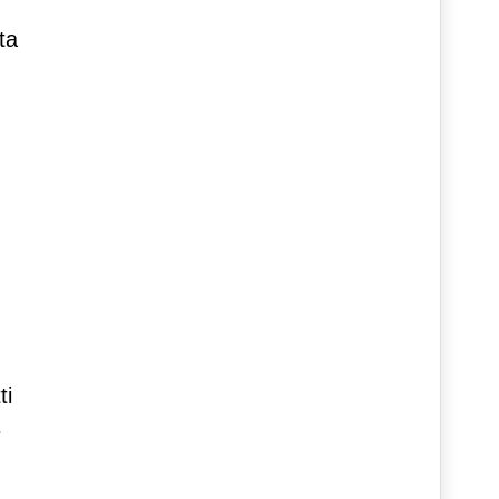
ta
ti
è