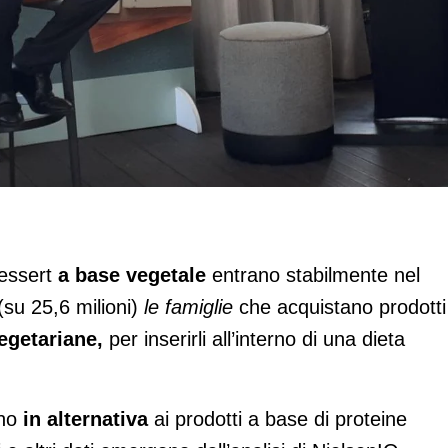
 tavola di sette famiglie su dieci
dessert
a base vegetale
entrano stabilmente nel
(su 25,6 milioni)
le famiglie
che acquistano prodotti
egetariane,
per inserirli all’interno di una dieta
ano
in alternativa
ai prodotti a base di proteine