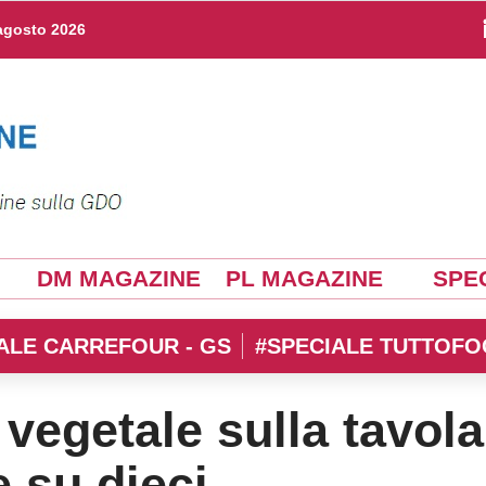
agosto 2026
DM MAGAZINE
PL MAGAZINE
SPEC
ALE CARREFOUR - GS
#SPECIALE TUTTOFO
 vegetale sulla tavola
e su dieci