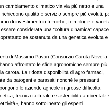
di un cambiamento climatico via via più netto e una
 richiedono qualità e servizio sempre più evoluti; p
iamo di investimenti in tecniche, tecnologie e variet
essere considerata una “coltura dinamica” capace
, soprattutto se sostenuta da una genetica evoluta e
erventi di Massimo Pavan (Consorzio Carota Novella
e hanno affrontato le sfide agronomiche sempre più
a carota. La ridotta disponibilità di agro farmaci,
nte da patogeni e parassiti nonché le pressanti
 pongono le aziende agricole in grosse difficoltà.
tica, tecnica colturale e sostenibilità ambientale 
titività», hanno sottolineato gli esperti.