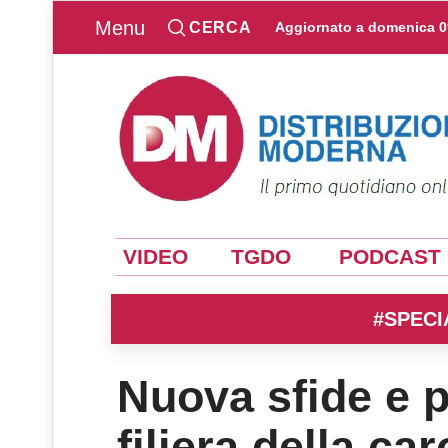
Menu
CERCA
Aggiornato a
domenica 0
VIDEO
TGDO
PODCAST
#SPECI
Nuova sfide e p
filiera della car