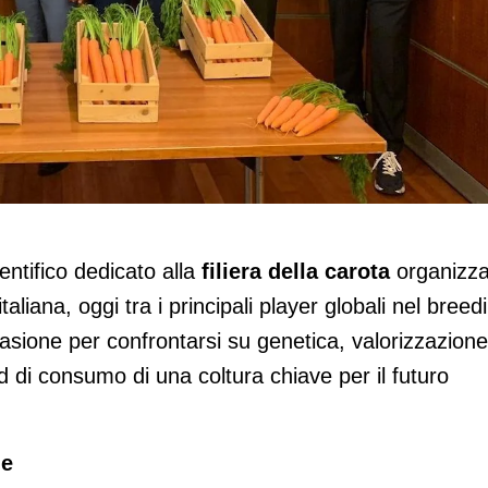
la filiera della carota
entifico dedicato alla
filiera della carota
organizza
liana, oggi tra i principali player globali nel breed
asione per confrontarsi su genetica, valorizzazione
nd di consumo di una coltura chiave per il futuro
ne