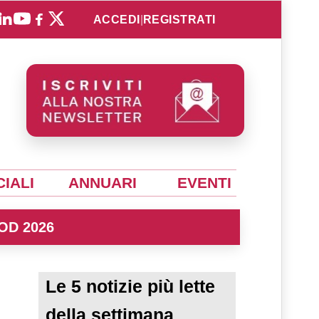
ACCEDI
|
REGISTRATI
IALI
ANNUARI
EVENTI
OD 2026
Le 5 notizie più lette
della settimana