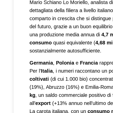
Mario Schiano Lo Moriello, analista di
dettagliata della filiera a livello ita
comparto in crescita che si distingue 
del futuro, grazie a un buon equilibri
una produzione media annua di
4,7 m
consumo
quasi equivalente (
4,68 mi
sostanzialmente autosufficiente.
Germania
,
Polonia
e
Francia
rappre
Per l’
Italia
, i numeri raccontano un 
coltivati
(di cui 1.000 bio) concentrati
(19%), Abruzzo (16%) e Emilia-Roma
kg
, un saldo commerciale positivo di
all’
export
(+13% annuo nell’ultimo de
La carota italiana, con un
consumo m