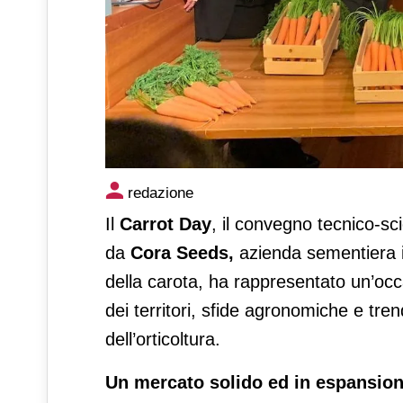
Nuova sfide e prospettive per 
redazione
Il
Carrot Day
, il convegno tecnico-sci
da
Cora Seeds,
azienda sementiera ita
della carota, ha rappresentato un’occ
dei territori, sfide agronomiche e tre
dell’orticoltura.
Un mercato solido ed in espansio