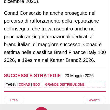
dicembre 2025).
Conad Consorzio ha anche proseguito nel
percorso di rafforzamento della reputazione
dell’insegna, che trova riscontro anche nei
principali ranking internazionali dedicati ai
brand italiani di maggiore successo: Conad è
settima nella classifica Brand Finance Italy 100
2026, e 19esima nel Kantar BrandZ 2026.
SUCCESSI E STRATEGIE
20 Maggio 2026
TAGS:
|
CONAD
|
GDO — GRANDE DISTRIBUZIONE
Articolo precedente: Sammontana, ricavi a 972 milioni. Cres
Articolo suc
Prec
Avanti